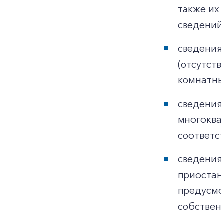
также их
сведений
сведения
(отсутст
комнатны
сведения
многоква
соответс
сведения
приостан
предусмо
собствен