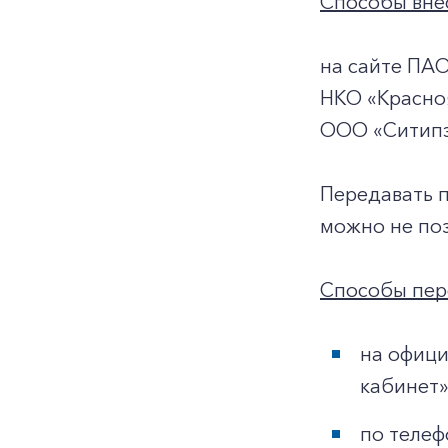
Способы внес
на сайте ПА
НКО «Красноя
ООО «Ситипэ
Передавать 
можно не поз
Способы пер
на офици
кабинет»
по телеф