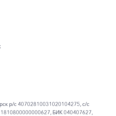
;
рск p/c 40702810031020104275, с/с
01810800000000627, БИК 040407627,