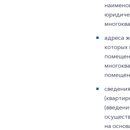
наименов
юридичес
многоква
адреса ж
которых 
помещени
многоква
помещени
сведения
(квартир
(введени
осуществ
на основ