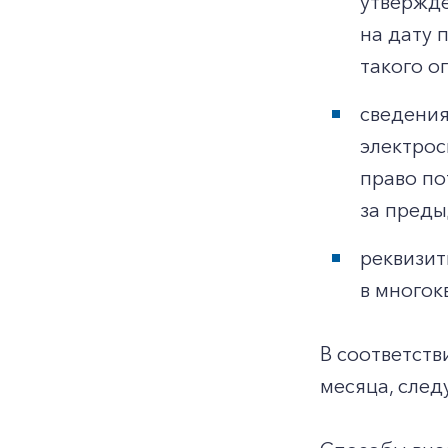
утвержде
на дату 
такого о
сведения
электрос
право по
за преды
реквизит
в многок
В соответств
месяца, след