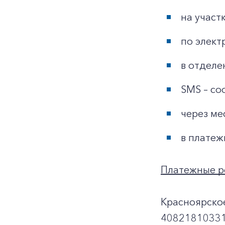
на участ
по элект
в отделе
SMS – со
через ме
в платеж
Платежные р
Красноярско
40821810331