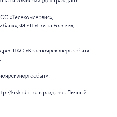
платы комиссии (для граждан):
ООО «Телекомсервис»,
мбанк», ФГУП «Почта России»,
адрес ПАО «Красноярскэнергосбыт»
.
ноярскэнергосбыт»:
://krsk-sbit.ru в разделе «Личный