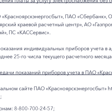
ения платы за услугу электроснабжения без о
+7-800-700-24-57
Частным клиентам
О «Красноярскэнергосбыт», ПАО «Сбербанк», 
Корпоративным клиентам
рский краевой расчетный центр», АО «Газпро
й», ПС «КАССервис».
Заказать обратный звонок
показания индивидуальных приборов учета в 
днее 25-го числа текущего расчетного месяца
едачи показаний приборов учета в ПАО «Крас
альном сайте ПАО «Красноярскэнергосбыт» http
;
онам: 8-800-700-24-57;