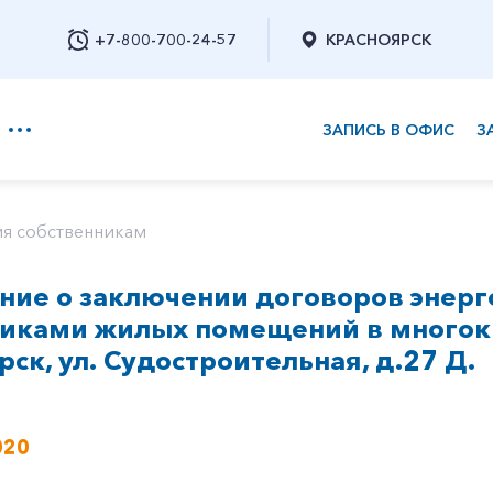
+7-800-700-24-57
КРАСНОЯРСК
ЗАПИСЬ В ОФИС
З
+7-800-700-24-57
я собственникам
ие о заключении договоров энерг
Заказать обратный звонок
никами жилых помещений в многок
рск, ул. Судостроительная, д.27 Д.
020