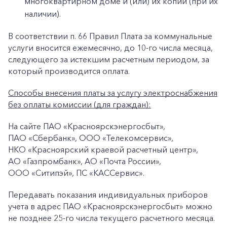
многоквартирном доме и (или) их копии (при их
наличии).
В соответствии п. 66 Правил Плата за коммунальные
услуги вносится ежемесячно, до 10-го числа месяца,
следующего за истекшим расчетным периодом, за
который производится оплата.
Способы внесения платы за услугу электроснабжения
без оплаты комиссии (для граждан):
На сайте ПАО «Красноярскэнергосбыт»,
+7-800-700-24-57
ПАО «Сбербанк», ООО «Телекомсервис»,
Частным клиентам
НКО «Красноярский краевой расчетный центр»,
Корпоративным клиентам
АО «Газпромбанк», АО «Почта России»,
ООО «Ситипэй», ПС «КАССервис».
Передавать показания индивидуальных приборов
Заказать обратный звонок
учета в адрес ПАО «Красноярскэнергосбыт» можно
не позднее 25-го числа текущего расчетного месяца.