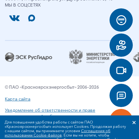
МЫ В СОЦСЕТЯХ
© ПАО «Красноярскэнергосбыт» 2006-2026
Карта сайта
Уведомление об ответственности и праве
интеллектуальной собственности
Для повышения удобства работы с сайтом ПАО
«Красноярскэнергосбыт» использует Cookies. Продолжая работу
Политика ПАО «Красноярскэнергосбыт» в отношении
с нашим сайтом, вы принимаете условия
Соглашения об
обработки персональных данных
использовании Cookie-файлов
. Если вы не хотите, чтобы