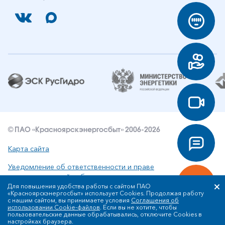
© ПАО «Красноярскэнергосбыт» 2006-2026
Карта сайта
Уведомление об ответственности и праве
интеллектуальной собственности
Для повышения удобства работы с сайтом ПАО
«Красноярскэнергосбыт» использует Cookies. Продолжая работу
Политика ПАО «Красноярскэнергосбыт» в отношении
с нашим сайтом, вы принимаете условия
Соглашения об
обработки персональных данных
использовании Cookie-файлов
. Если вы не хотите, чтобы
пользовательские данные обрабатывались, отключите Cookies в
настройках браузера.