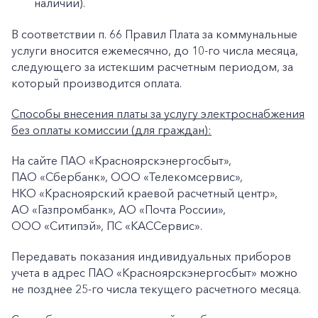
наличии).
В соответствии п. 66 Правил Плата за коммунальные
услуги вносится ежемесячно, до 10-го числа месяца,
следующего за истекшим расчетным периодом, за
который производится оплата.
Способы внесения платы за услугу электроснабжения
без оплаты комиссии (для граждан):
На сайте ПАО «Красноярскэнергосбыт»,
ПАО «Сбербанк», ООО «Телекомсервис»,
+7-800-700-24-57
Частным клиентам
НКО «Красноярский краевой расчетный центр»,
АО «Газпромбанк», АО «Почта России»,
Корпоративным клиентам
ООО «Ситипэй», ПС «КАССервис».
Передавать показания индивидуальных приборов
Заказать обратный звонок
учета в адрес ПАО «Красноярскэнергосбыт» можно
не позднее 25-го числа текущего расчетного месяца.