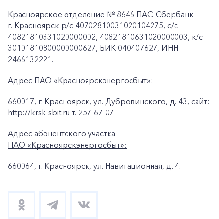
Красноярское отделение № 8646 ПАО Сбербанк
г. Красноярск p/c 40702810031020104275, с/с
40821810331020000002, 40821810631020000003, к/c
30101810800000000627, БИК 040407627, ИНН
2466132221.
Адрес ПАО «Красноярскэнергосбыт»:
660017, г. Красноярск, ул. Дубровинского, д. 43, сайт:
http://krsk-sbit.ru т. 257-67-07
Адрес абонентского участка
ПАО «Красноярскэнергосбыт»:
660064, г. Красноярск, ул. Навигационная, д. 4.