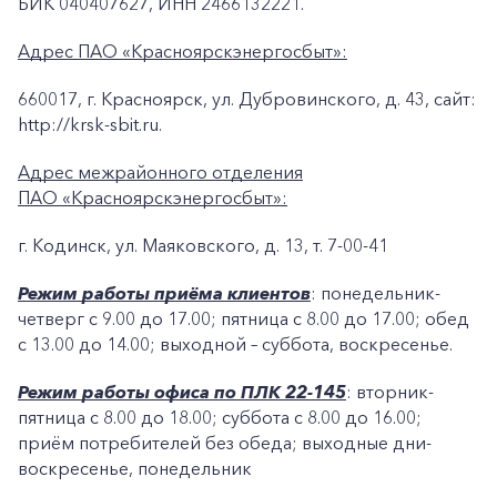
БИК 040407627, ИНН 2466132221.
Адрес ПАО «Красноярскэнергосбыт»:
+7-800-700-24-57
Частным клиентам
660017, г. Красноярск, ул. Дубровинского, д. 43, сайт:
http://krsk-sbit.ru.
Корпоративным клиентам
Адрес межрайонного отделения
ПАО «Красноярскэнергосбыт»:
Заказать обратный звонок
г. Кодинск, ул. Маяковского, д. 13, т. 7-00-41
Режим работы приёма клиентов
: понедельник-
четверг с 9.00 до 17.00; пятница с 8.00 до 17.00; обед
с 13.00 до 14.00; выходной – суббота, воскресенье.
Режим работы офиса по ПЛК 22-145
: вторник-
пятница с 8.00 до 18.00; суббота с 8.00 до 16.00;
приём потребителей без обеда; выходные дни-
воскресенье, понедельник