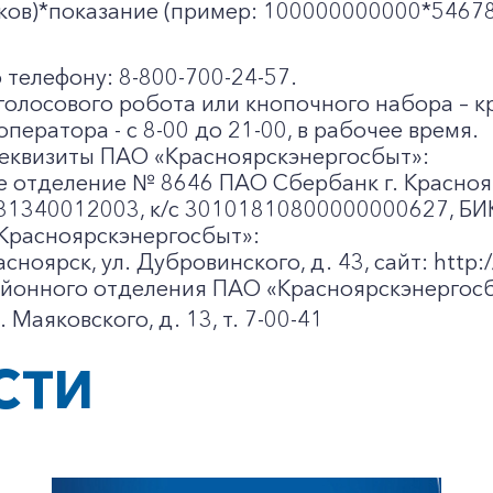
аков)*показание (пример: 100000000000*54678
 телефону: 8-800-700-24-57.
голосового робота или кнопочного набора – к
оператора - с 8-00 до 21-00, в рабочее время.
еквизиты ПАО «Красноярскэнергосбыт»:
е отделение № 8646 ПАО Сбербанк г. Красноя
31340012003, к/c 30101810800000000627, БИ
Красноярскэнергосбыт»:
+7-800-700-24-57
асноярск, ул. Дубровинского, д. 43, сайт: http://
Частным клиентам
йонного отделения ПАО «Красноярскэнергосб
л. Маяковского, д. 13, т. 7-00-41
Корпоративным клиентам
СТИ
Заказать обратный звонок