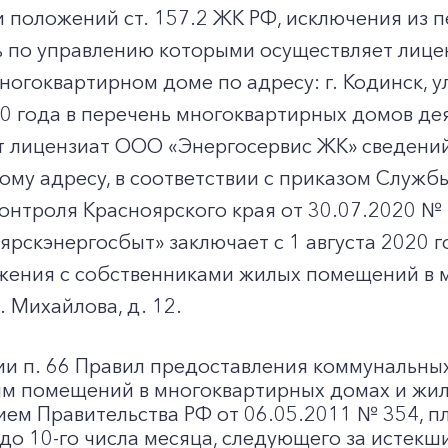
 положений ст. 157.2 ЖК РФ, исключения из 
ь по управлению которыми осуществляет лице
ногоквартирном доме по адресу: г. Кодинск, у
20 года в перечень многоквартирных домов д
т лицензиат ООО «Энергосервис ЖК» сведени
му адресу, в соответствии с приказом Служб
нтроля Красноярского края от 30.07.2020 № 
рскэнергосбыт» заключает с 1 августа 2020 
жения с собственниками жилых помещений в м
л. Михайлова, д. 12.
ии п. 66 Правил предоставления коммунальных
ям помещений в многоквартирных домах и жи
ем Правительства РФ от 06.05.2011 № 354, пл
до 10-го числа месяца, следующего за истек