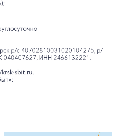
);
руглосуточно
рск p/c 40702810031020104275, р/
К 040407627, ИНН 2466132221.
krsk-sbit.ru.
ыт»: