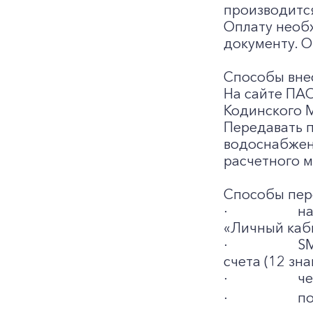
производится
Оплату необ
документу. О
Способы внес
На сайте ПА
Кодинского 
Передавать п
водоснабжен
расчетного м
Способы пер
·
на
«Личный каб
·
SM
счета (12 зн
·
че
·
по