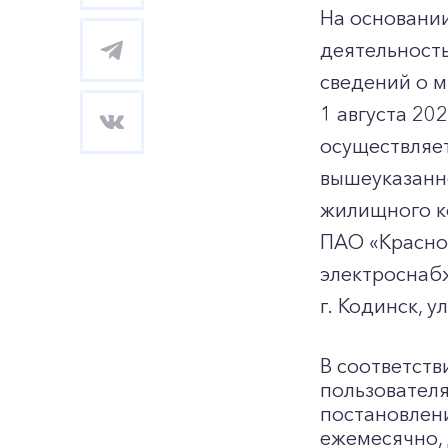
На основании
деятельност
сведений о м
1 августа 20
осуществляе
вышеуказанно
жилищного ко
ПАО «Красноя
электроснаб
г. Кодинск, у
В соответств
пользовател
постановлени
ежемесячно, 