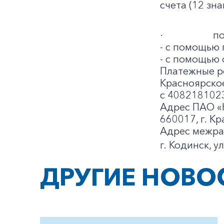
счета (12 зн
·
по
- с помощью 
- с помощью 
Платежные р
Красноярско
с 408218102
Адрес ПАО «
660017, г. Кр
Адрес межра
г. Кодинск, у
ДРУГИЕ НОВО