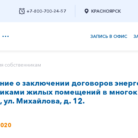
+7-800-700-24-57
КРАСНОЯРСК
ЗАПИСЬ В ОФИС
З
+7-800-700-24-57
я собственникам
ие о заключении договоров энерг
Заказать обратный звонок
никами жилых помещений в многок
, ул. Михайлова, д. 12.
2020