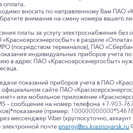
 оплата.
ходимо вносить по направленному Вам ПАО «
братите внимание на смену номера вашего ли
ения платы за услугу электроснабжения без о
О
«Красноярскэнергосбыт» в разделе «Оплата» 
МРО (посредством терминалов), ПАО
«Сбербан
оказания индивидуальных приборов учета по 
ию в адрес ПАО «Красноярскэнергосбыт» нужн
есяца.
едачи показаний приборов учета в ПАО «Крас
 официальном сайте ПАО «Красноярскэнергосбыт
инет» или мобильное приложение «Красноярс
S – сообщение на номер телефона +7-903-767
аков)*показание (пример: 100000000000*54678
рез мессенджер Viber (круглосуточно, аккаунт
 электронной почте
energy@es.krasnoyarsk.ru
Ф