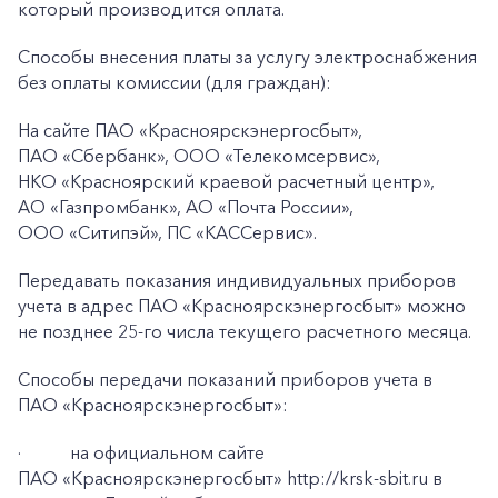
который производится оплата.
Способы внесения платы за услугу электроснабжения
без оплаты комиссии (для граждан):
На сайте ПАО
«Красноярскэнергосбыт»,
ПАО
«Сбербанк», ООО «Телекомсервис»,
НКО «Красноярский краевой расчетный центр»,
АО «Газпромбанк», АО «Почта России»,
ООО «Ситипэй», ПС
«КАССервис».
+7-800-700-24-57
Частным клиентам
Передавать показания индивидуальных приборов
учета в адрес ПАО «Красноярскэнергосбыт» можно
Корпоративным клиентам
не позднее 25-го числа текущего расчетного месяца.
Способы передачи показаний приборов учета в
Заказать обратный звонок
ПАО «Красноярскэнергосбыт»:
·
на официальном сайте
ПАО «Красноярскэнергосбыт» http://krsk-sbit.ru в