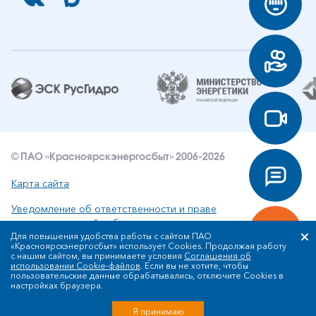
© ПАО «Красноярскэнергосбыт» 2006-2026
Карта сайта
Уведомление об ответственности и праве
интеллектуальной собственности
Для повышения удобства работы с сайтом ПАО
«Красноярскэнергосбыт» использует Cookies. Продолжая работу
Политика ПАО «Красноярскэнергосбыт» в отношении
с нашим сайтом, вы принимаете условия
Соглашения об
обработки персональных данных
использовании Cookie-файлов
. Если вы не хотите, чтобы
пользовательские данные обрабатывались, отключите Cookies в
настройках браузера.
Разработка сайта
Я принимаю