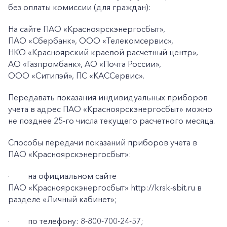
без оплаты комиссии (для граждан):
На сайте ПАО
«Красноярскэнергосбыт»,
ПАО
«Сбербанк», ООО «Телекомсервис»,
НКО «Красноярский краевой расчетный центр»,
АО «Газпромбанк», АО «Почта России»,
ООО «Ситипэй», ПС
«КАССервис».
+7-800-700-24-57
Передавать показания индивидуальных приборов
Частным клиентам
учета в адрес ПАО «Красноярскэнергосбыт» можно
не позднее 25-го числа текущего расчетного месяца.
Корпоративным клиентам
Способы передачи показаний приборов учета в
ПАО «Красноярскэнергосбыт»:
Заказать обратный звонок
·
на официальном сайте
ПАО «Красноярскэнергосбыт» http://krsk-sbit.ru в
разделе «Личный кабинет»;
·
по телефону: 8-800-700-24-57;