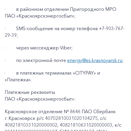
·
в районном отделении Пригородного МРО
ПАО «Красноярскэнергосбыт»;
·
SMS-сообщение на номер телефона +7-903-767-
29-39;
·
через мессенджер Viber;
·
по электронной почте
energy@es.krasnoyarsk.ru
;
·
в платежных терминалах «CITYPAY» и
«Платежка».
Платежные реквизиты
ПАО «Красноярскэнергосбыт»:
Красноярское отделение № 8646 ПАО Сбербанк
г. Красноярск p/c 40702810031020104275, с/с
40821810331020000002, 40821810631020000003, к/c