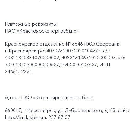
Платежные реквизиты
ПАО «Красноярскэнергосбыт»:
Красноярское отделение № 8646 ПАО Сбербанк
г. Красноярск p/c 40702810031020104275, с/с
40821810331020000002, 40821810631020000003, к/c
30101810800000000627, БИК 040407627, ИНН
2466132221.
Адрес ПАО «Красноярскэнергосбыт»:
660017, г. Красноярск, ул. Дубровинского, д. 43, сайт:
http://krsk-sbit.ru т. 257-67-07