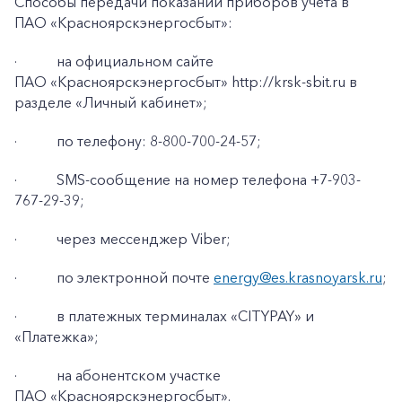
Способы передачи показаний приборов учета в
ПАО «Красноярскэнергосбыт»:
Заказать обратный звонок
·
на официальном сайте
ПАО «Красноярскэнергосбыт» http://krsk-sbit.ru в
разделе «Личный кабинет»;
·
по телефону: 8-800-700-24-57;
·
SMS-сообщение на номер телефона +7-903-
767-29-39;
·
через мессенджер Viber;
·
по электронной почте
energy@es.krasnoyarsk.ru
;
·
в платежных терминалах «CITYPAY» и
«Платежка»;
·
на абонентском участке
ПАО «Красноярскэнергосбыт».