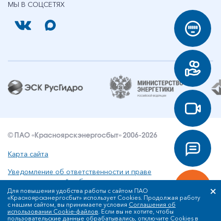
МЫ В СОЦСЕТЯХ
© ПАО «Красноярскэнергосбыт» 2006-2026
Карта сайта
Уведомление об ответственности и праве
интеллектуальной собственности
Для повышения удобства работы с сайтом ПАО
«Красноярскэнергосбыт» использует Cookies. Продолжая работу
Политика ПАО «Красноярскэнергосбыт» в отношении
с нашим сайтом, вы принимаете условия
Соглашения об
обработки персональных данных
использовании Cookie-файлов
. Если вы не хотите, чтобы
пользовательские данные обрабатывались, отключите Cookies в