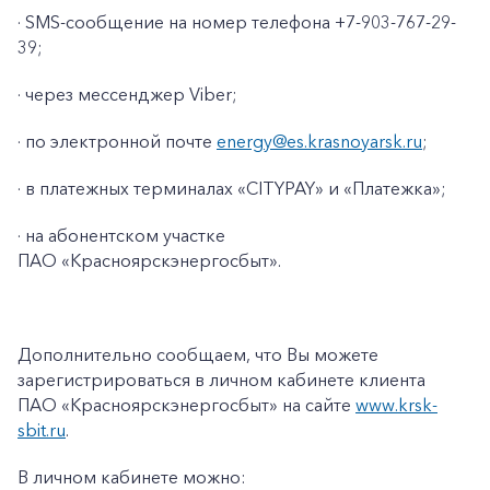
· SMS-сообщение на номер телефона +7-903-767-29-
39;
· через мессенджер Viber;
· по электронной почте
energy@es.krasnoyarsk.ru
;
· в платежных терминалах «CITYPAY» и «Платежка»;
· на абонентском участке
ПАО «Красноярскэнергосбыт».
+7-800-700-24-57
Частным клиентам
Корпоративным клиентам
Дополнительно сообщаем, что Вы можете
зарегистрироваться в личном кабинете клиента
ПАО «Красноярскэнергосбыт» на сайте
www
.
krsk
-
Заказать обратный звонок
sbit
.
ru
.
В личном кабинете можно: