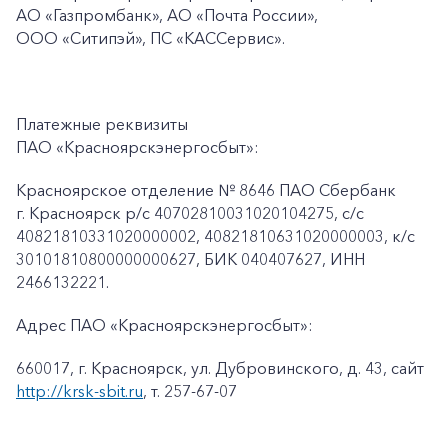
АО «Газпромбанк», АО «Почта России»,
ООО «Ситипэй», ПС
«КАССервис».
Платежные реквизиты
ПАО «Красноярскэнергосбыт»:
Красноярское отделение № 8646 ПАО Сбербанк
г. Красноярск p/c 40702810031020104275, с/с
40821810331020000002, 40821810631020000003, к/c
30101810800000000627, БИК 040407627, ИНН
2466132221.
Адрес ПАО «Красноярскэнергосбыт»:
660017, г. Красноярск, ул. Дубровинского, д. 43, сайт
http://krsk-sbit.ru
, т. 257-67-07