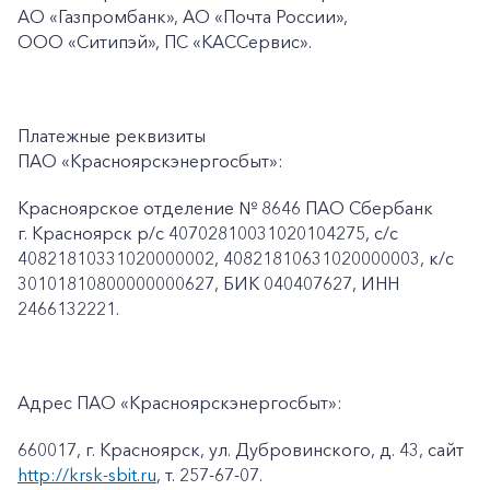
АО «Газпромбанк», АО «Почта России»,
ООО «Ситипэй», ПС
«КАССервис».
Платежные реквизиты
ПАО «Красноярскэнергосбыт»:
Красноярское отделение № 8646 ПАО Сбербанк
г. Красноярск p/c 40702810031020104275, с/с
40821810331020000002, 40821810631020000003, к/c
30101810800000000627, БИК 040407627, ИНН
2466132221.
Адрес ПАО «Красноярскэнергосбыт»:
660017, г. Красноярск, ул. Дубровинского, д. 43, сайт
http://krsk-sbit.ru
, т. 257-67-07.