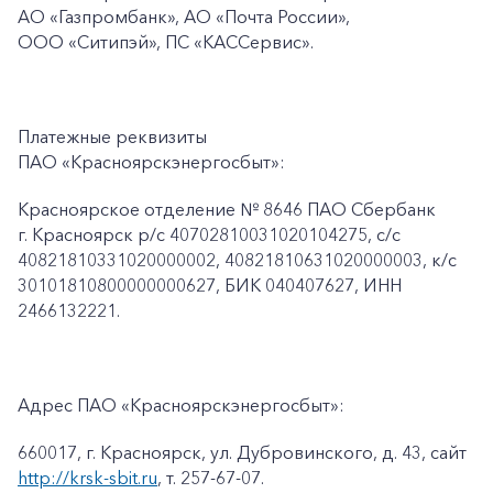
АО «Газпромбанк», АО «Почта России»,
ООО «Ситипэй», ПС
«КАССервис».
Платежные реквизиты
ПАО «Красноярскэнергосбыт»:
Красноярское отделение № 8646 ПАО Сбербанк
г. Красноярск p/c 40702810031020104275, с/с
40821810331020000002, 40821810631020000003, к/c
30101810800000000627, БИК 040407627, ИНН
2466132221.
Адрес ПАО «Красноярскэнергосбыт»:
660017, г. Красноярск, ул. Дубровинского, д. 43, сайт
http://krsk-sbit.ru
, т. 257-67-07.