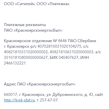
ООО «Ситипэй», ООО
«Платежка».
Платежные реквизиты
ПАО «Красноярскэнергосбыт»:
Красноярское отделение № 8646 ПАО Сбербанк
г. Красноярск p/c 40702810031020104275, с/с
40821810331020000002, 40821810631020000003, к/c
30101810800000000627, БИК 040407627, ИНН
2466132221.
Адрес ПАО «Красноярскэнергосбыт»:
660017, г. Красноярск, ул. Дубровинского, д. 43, сайт
http://krsk-sbit.ru
, т. 257-67-07.