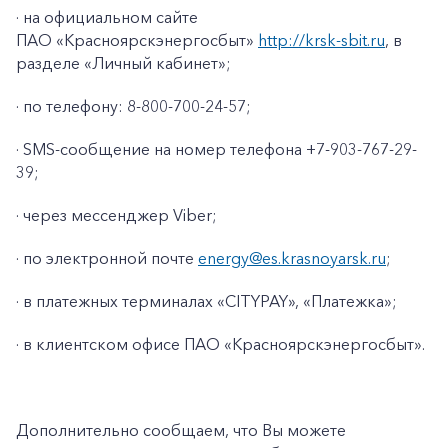
· на официальном сайте
ПАО «Красноярскэнергосбыт»
http://krsk-sbit.ru
, в
разделе «Личный кабинет»;
· по телефону: 8-800-700-24-57;
· SMS-сообщение на номер телефона +7-903-767-29-
39;
· через мессенджер Viber;
· по электронной почте
energy@es.krasnoyarsk.ru
;
· в платежных терминалах «CITYPAY», «Платежка»;
+7-800-700-24-57
Частным клиентам
· в клиентском офисе ПАО «Красноярскэнергосбыт».
Корпоративным клиентам
Дополнительно сообщаем, что Вы можете