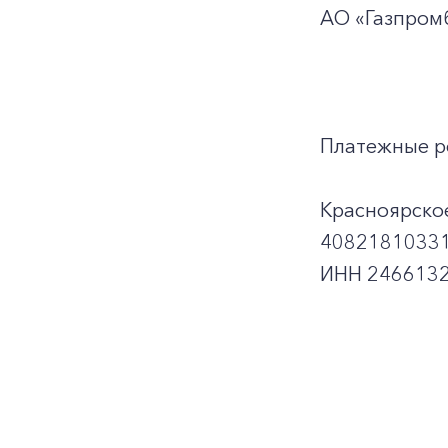
АО «Газпромб
Платежные р
Красноярско
40821810331
ИНН 2466132