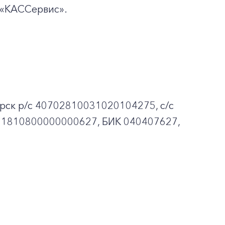
«КАССервис».
рск p/c 40702810031020104275, с/с
01810800000000627, БИК 040407627,