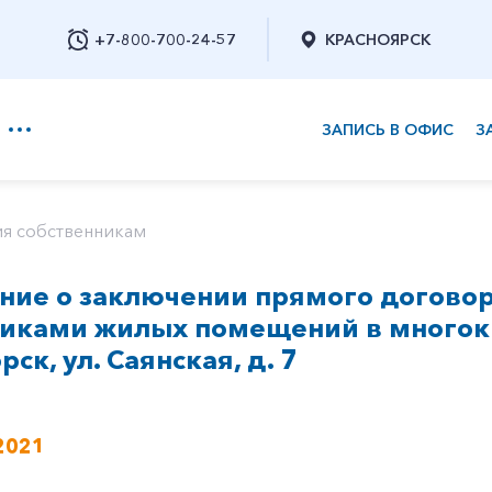
+7-800-700-24-57
КРАСНОЯРСК
ЗАПИСЬ В ОФИС
З
+7-800-700-24-57
я собственникам
ие о заключении прямого договор
Заказать обратный звонок
никами жилых помещений в многок
рск, ул. Саянская, д. 7
2021