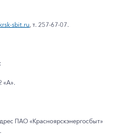
krsk-sbit.ru
, т. 257-67-07.
:
2 «А».
адрес ПАО «Красноярскэнергосбыт»
.