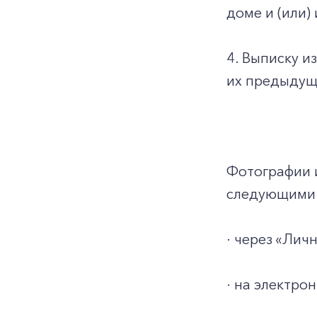
доме и (или)
4. Выписку и
их предыдуще
Фотографии 
следующими 
· через «Ли
· на электро