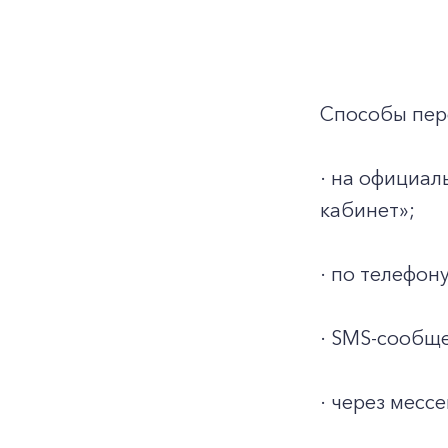
Способы пер
· на официа
кабинет»;
· по телефону
· SMS-сообще
· через месс