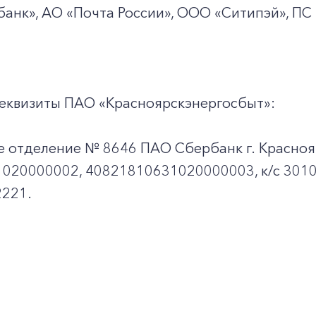
+7-800-700-24-57
Частным клиентам
анк», АО «Почта России», ООО «Ситипэй», ПС
Корпоративным клиентам
еквизиты ПАО «Красноярскэнергосбыт»:
Заказать обратный звонок
е отделение № 8646 ПАО Сбербанк г. Красноя
020000002, 40821810631020000003, к/c 301
221.