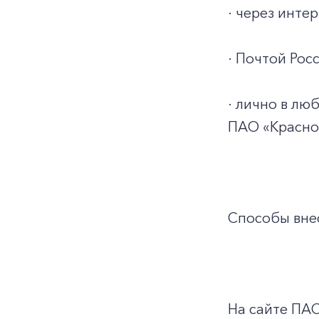
· через инт
· Почтой Росс
· лично в л
ПАО «Красно
Способы внес
На сайте ПА