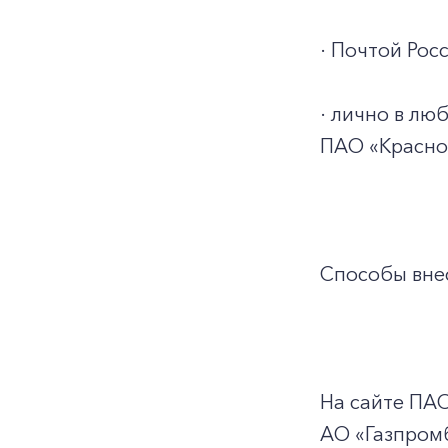
· Почтой Росс
· лично в л
ПАО «Красно
Способы внес
На сайте ПА
АО «Газпромб