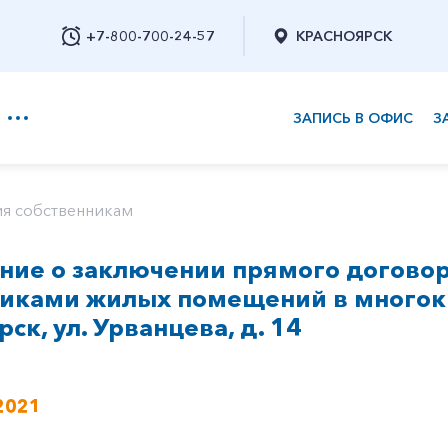
+7-800-700-24-57
КРАСНОЯРСК
ЗАПИСЬ В ОФИС
З
+7-800-700-24-57
я собственникам
ие о заключении прямого договор
Заказать обратный звонок
никами жилых помещений в многок
рск, ул. Урванцева, д. 14
2021