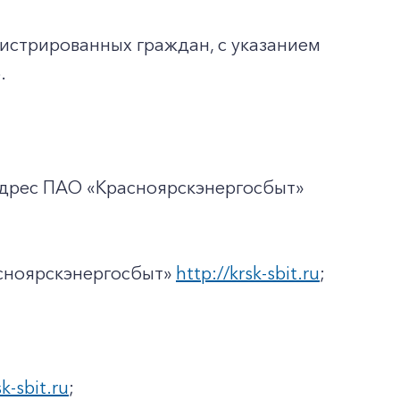
гистрированных граждан, с указанием
.
адрес ПАО «Красноярскэнергосбыт»
асноярскэнергосбыт»
http://krsk-sbit.ru
;
sk-sbit.ru
;