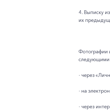
4. Выписку и
их предыдуще
Фотографии 
следующими 
· через «Ли
· на электро
· через инт