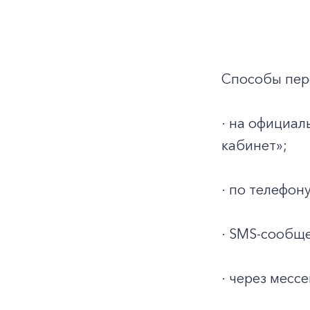
Способы пер
· на официа
кабинет»;
· по телефону
· SMS-сообще
· через месс