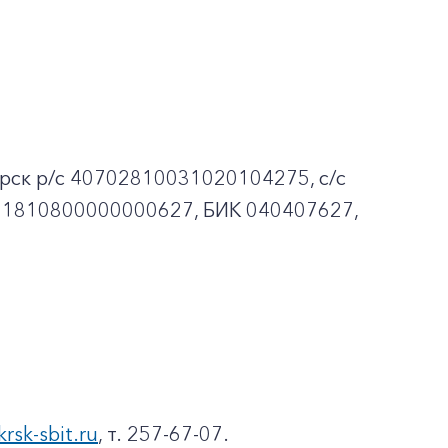
рск p/c 40702810031020104275, с/с
01810800000000627, БИК 040407627,
krsk-sbit.ru
, т. 257-67-07.