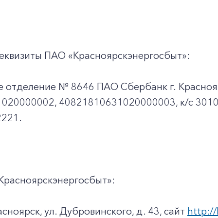
+7-800-700-24-57
Частным клиентам
Корпоративным клиентам
еквизиты ПАО «Красноярскэнергосбыт»:
Заказать обратный звонок
е отделение № 8646 ПАО Сбербанк г. Красноя
020000002, 40821810631020000003, к/c 301
221.
Красноярскэнергосбыт»:
асноярск, ул. Дубровинского, д. 43, сайт
http://