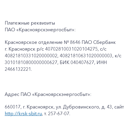
Платежные реквизиты
ПАО «Красноярскэнергосбыт»:
Красноярское отделение № 8646 ПАО Сбербанк
г. Красноярск p/c 40702810031020104275, с/с
40821810331020000002, 40821810631020000003, к/c
30101810800000000627, БИК 040407627, ИНН
2466132221.
Адрес ПАО «Красноярскэнергосбыт»:
660017, г. Красноярск, ул. Дубровинского, д. 43, сайт
http://krsk-sbit.ru
, т. 257-67-07.