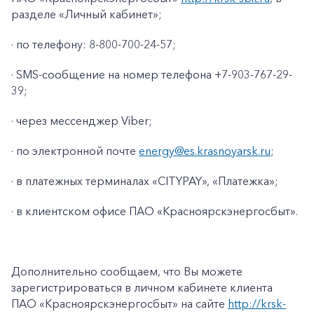
разделе «Личный кабинет»;
· по телефону: 8-800-700-24-57;
· SMS-сообщение на номер телефона +7-903-767-29-
39;
· через мессенджер Viber;
· по электронной почте
energy@es.krasnoyarsk.ru
;
· в платежных терминалах «CITYPAY», «Платежка»;
+7-800-700-24-57
· в клиентском офисе ПАО «Красноярскэнергосбыт».
Частным клиентам
Корпоративным клиентам
Дополнительно сообщаем, что Вы можете
зарегистрироваться в личном кабинете клиента
Заказать обратный звонок
ПАО «Красноярскэнергосбыт» на сайте
http://krsk-