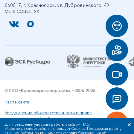
660017, г. Красноярск, ул. Дубровинского, 43
МЫ В СОЦСЕТЯХ
© ПАО «Красноярскэнергосбыт» 2006-2026
Карта сайта
Уведомление об ответственности и праве
интеллектуальной собственности
Для повышения удобства работы с сайтом ПАО
«Красноярскэнергосбыт» использует Cookies. Продолжая работу
Политика ПАО «Красноярскэнергосбыт» в отношении
с нашим сайтом, вы принимаете условия
Соглашения об