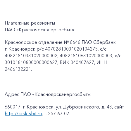
Платежные реквизиты
ПАО «Красноярскэнергосбыт»:
Красноярское отделение № 8646 ПАО Сбербанк
г. Красноярск p/c 40702810031020104275, с/с
40821810331020000002, 40821810631020000003, к/c
30101810800000000627, БИК 040407627, ИНН
2466132221.
Адрес ПАО «Красноярскэнергосбыт»:
660017, г. Красноярск, ул. Дубровинского, д. 43, сайт
http://krsk-sbit.ru
, т. 257-67-07.