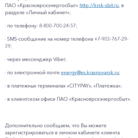
ПАО «Красноярскэнергосбыт»
http://krsk-sbit.ru
, в
разделе «Личный кабинет»;
· по телефону: 8-800-700-24-57;
· SMS-сообщение на номер телефона +7-903-767-29-
39;
· через мессенджер Viber;
· по электронной почте
energy@es.krasnoyarsk.ru
;
· в платежных терминалах «CITYPAY», «Платежка»;
+7-800-700-24-57
Частным клиентам
· в клиентском офисе ПАО «Красноярскэнергосбыт».
Корпоративным клиентам
Дополнительно сообщаем, что Вы можете
Заказать обратный звонок
зарегистрироваться в личном кабинете клиента