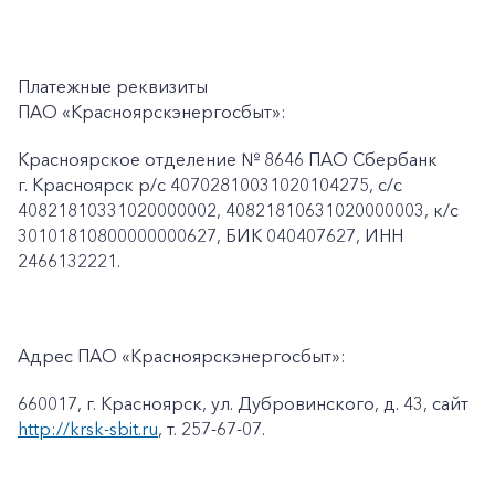
Платежные реквизиты
ПАО «Красноярскэнергосбыт»:
Красноярское отделение № 8646 ПАО Сбербанк
г. Красноярск p/c 40702810031020104275, с/с
40821810331020000002, 40821810631020000003, к/c
30101810800000000627, БИК 040407627, ИНН
2466132221.
Адрес ПАО «Красноярскэнергосбыт»:
660017, г. Красноярск, ул. Дубровинского, д. 43, сайт
http://krsk-sbit.ru
, т. 257-67-07.