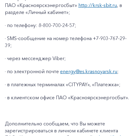
ПАО «Красноярскэнергосбыт»
http://krsk-sbit.ru
, в
разделе «Личный кабинет»;
· по телефону: 8-800-700-24-57;
· SMS-сообщение на номер телефона +7-903-767-29-
39;
· через мессенджер Viber;
· по электронной почте
energy@es.krasnoyarsk.ru
;
· в платежных терминалах «CITYPAY», «Платежка»;
+7-800-700-24-57
Частным клиентам
· в клиентском офисе ПАО «Красноярскэнергосбыт».
Корпоративным клиентам
Дополнительно сообщаем, что Вы можете
Заказать обратный звонок
зарегистрироваться в личном кабинете клиента