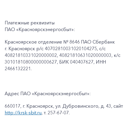
Платежные реквизиты
ПАО «Красноярскэнергосбыт»:
Красноярское отделение № 8646 ПАО Сбербанк
г. Красноярск p/c 40702810031020104275, с/с
40821810331020000002, 40821810631020000003, к/c
30101810800000000627, БИК 040407627, ИНН
2466132221.
Адрес ПАО «Красноярскэнергосбыт»:
660017, г. Красноярск, ул. Дубровинского, д. 43, сайт
http://krsk-sbit.ru
, т. 257-67-07.