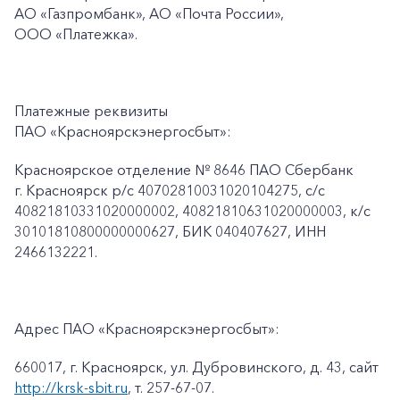
АО «Газпромбанк», АО «Почта России»,
ООО
«Платежка».
Платежные реквизиты
ПАО «Красноярскэнергосбыт»:
Красноярское отделение № 8646 ПАО Сбербанк
г. Красноярск p/c 40702810031020104275, с/с
40821810331020000002, 40821810631020000003, к/c
30101810800000000627, БИК 040407627, ИНН
2466132221.
Адрес ПАО «Красноярскэнергосбыт»:
660017, г. Красноярск, ул. Дубровинского, д. 43, сайт
http://krsk-sbit.ru
, т. 257-67-07.