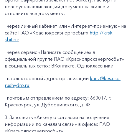
правоустанавливающий документ на жилье и
отправить все документы:
· через личный кабинет или «Интернет-приемную» на
сайте ПАО «Красноярскэнергосбыт»
http://krsk-
sbit.ru
;
· через сервис «Написать сообщение» в
официальной группе ПАО «Красноярскэнергосбыт»
в социальных сетях: ВКонтакте, Одноклассники;
· на электронный адрес организации
kanz@k
es
.
esc
-
rushydro
.ru
;
· почтовым отправлением по адресу: 660017, г.
Красноярск, ул. Дубровинского, д. 43.
3. Заполнить «Анкету о согласии на получение
информации по каналам связи» в офисах ПАО
«Красноярскэнергосбыт».