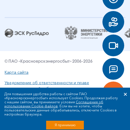
© ПАО «Красноярскэнергосбыт» 2006-2026
Карта сайта
Уведомление об ответственности и праве
интеллектуальной собственности
Для повышения удобства работы с сайтом ПАО
«Красноярскэнергосбыт» использует Cookies. Продолжая работу
Политика ПАО «Красноярскэнергосбыт» в отношении
с нашим сайтом, вы принимаете условия
Соглашения об
обработки персональных данных
использовании Cookie-файлов
. Если вы не хотите, чтобы
пользовательские данные обрабатывались, отключите Cookies в
настройках браузера.
Разработка сайта
Я принимаю