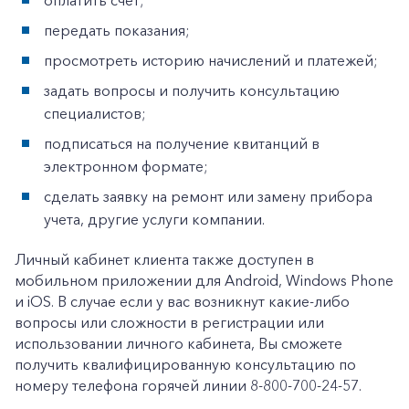
оплатить счет;
+7-800-700-24-57
Частным клиентам
передать показания;
Корпоративным клиентам
просмотреть историю начислений и платежей;
задать вопросы и получить консультацию
специалистов;
Заказать обратный звонок
подписаться на получение квитанций в
электронном формате;
сделать заявку на ремонт или замену прибора
учета, другие услуги компании.
Личный кабинет клиента также доступен в
мобильном приложении для Android, Windows Phone
и iOS. В случае если у вас возникнут какие-либо
вопросы или сложности в регистрации или
использовании личного кабинета, Вы сможете
получить квалифицированную консультацию по
номеру телефона горячей линии 8-800-700-24-57.