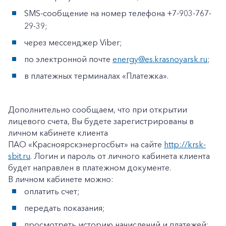
SMS-сообщение на номер телефона +7-903-767-
29-39;
через мессенджер Viber;
по электронной почте
energy@es.krasnoyarsk.ru
;
в платежных терминалах «Платежка».
Дополнительно сообщаем, что при открытии
лицевого счета, Вы будете зарегистрированы в
личном кабинете клиента
ПАО «Красноярскэнергосбыт» на сайте
http://krsk-
sbit.ru
. Логин и пароль от личного кабинета клиента
будет направлен в платежном документе.
В личном кабинете можно:
оплатить счет;
передать показания;
+7-800-700-24-57
Частным клиентам
просмотреть историю начислений и платежей;