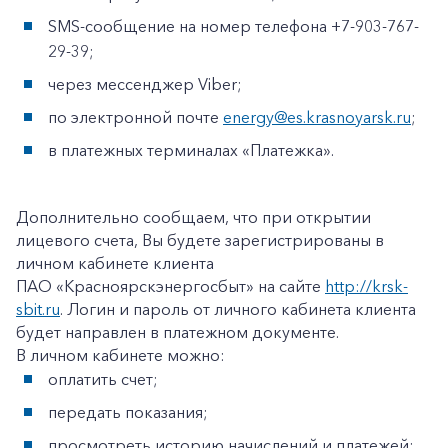
SMS-сообщение на номер телефона +7-903-767-
29-39;
через мессенджер Viber;
по электронной почте
energy@es.krasnoyarsk.ru
;
в платежных терминалах «Платежка».
Дополнительно сообщаем, что при открытии
лицевого счета, Вы будете зарегистрированы в
личном кабинете клиента
ПАО «Красноярскэнергосбыт» на сайте
http://krsk-
sbit.ru
. Логин и пароль от личного кабинета клиента
будет направлен в платежном документе.
В личном кабинете можно:
оплатить счет;
передать показания;
+7-800-700-24-57
Частным клиентам
просмотреть историю начислений и платежей;