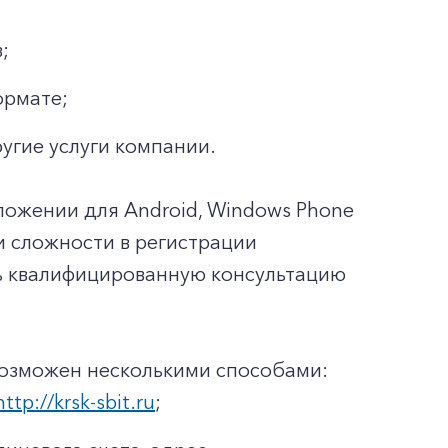
;
ормате;
ругие услуги компании.
ложении для Android, Windows Phone
ли сложности в регистрации
ть квалифицированную консультацию
возможен несколькими способами:
http://krsk-sbit.ru
;