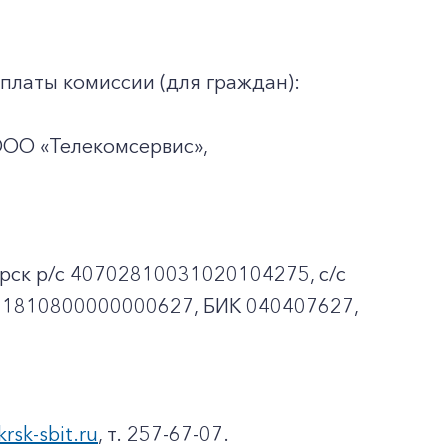
платы комиссии (для граждан):
ООО «Телекомсервис»,
рск p/c 40702810031020104275, с/с
01810800000000627, БИК 040407627,
krsk-sbit.ru
, т. 257-67-07.