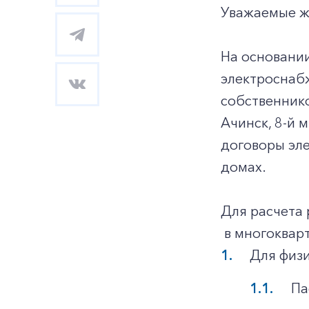
Уважаемые ж
На основани
электроснаб
собственник
Ачинск, 8-й 
договоры эл
домах.
Для расчета
в многоквар
Для физи
Па