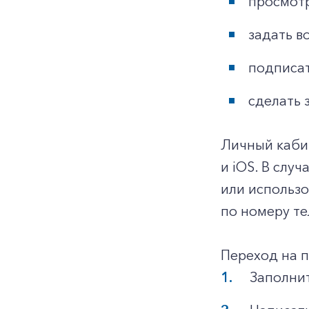
просмотр
задать в
подписат
сделать 
Личный каби
и iOS. В слу
или использ
по номеру те
Переход на 
Заполнит