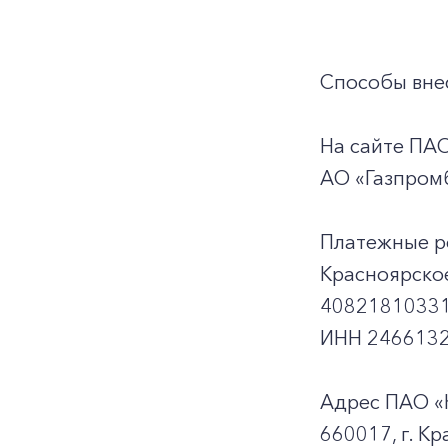
Способы внес
На сайте ПА
АО «Газпромб
Платежные р
Красноярско
40821810331
ИНН 2466132
Адрес ПАО «
660017, г. Кр