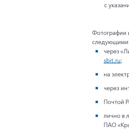
с указан
Фотографии 
следующими 
через «Л
sbit.ru
;
на элек
через ин
Почтой Р
лично в 
ПАО «Кр