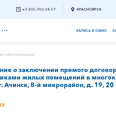
+7-800-700-24-57
КРАСНОЯРСК
ЗАПИСЬ В ОФИС
З
+7-800-700-24-57
я собственникам
ие о заключении прямого договор
Заказать обратный звонок
никами жилых помещений в многок
. Ачинск, 8-й микрорайон, д. 19, 20
23