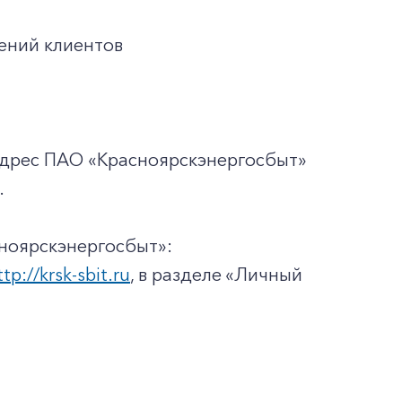
ений клиентов
адрес ПАО «Красноярскэнергосбыт»
.
ноярскэнергосбыт»:
ttp://krsk-sbit.ru
, в разделе «Личный