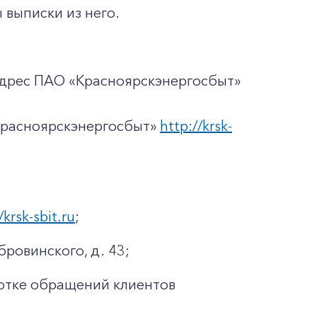
 выписки из него.
адрес ПАО «Красноярскэнергосбыт»
Красноярскэнергосбыт»
http://krsk-
/krsk-sbit.ru
;
бровинского, д. 43;
отке обращений клиентов