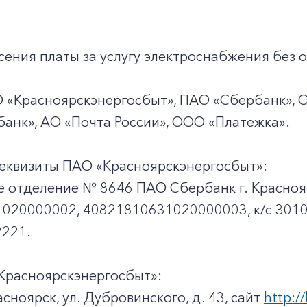
ения платы за услугу электроснабжения без о
О «Красноярскэнергосбыт», ПАО «Сбербанк», 
анк», АО «Почта России», ООО «Платежка».
еквизиты ПАО «Красноярскэнергосбыт»:
е отделение № 8646 ПАО Сбербанк г. Красноя
020000002, 40821810631020000003, к/c 301
221.
Красноярскэнергосбыт»:
асноярск, ул. Дубровинского, д. 43, сайт
http://