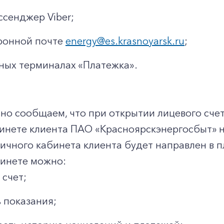
ссенджер Viber;
ронной почте
energy@es.krasnoyarsk.ru
;
ных терминалах «Платежка».
о сообщаем, что при открытии лицевого счет
бинете клиента ПАО «Красноярскэнергосбыт» 
личного кабинета клиента будет направлен в 
бинете можно:
 счет;
 показания;