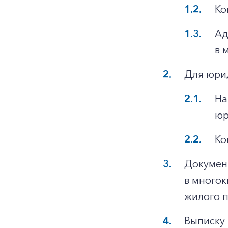
Ко
Ад
в 
Для юри
На
юр
Ко
Докумен
в многок
жилого 
Выписку 