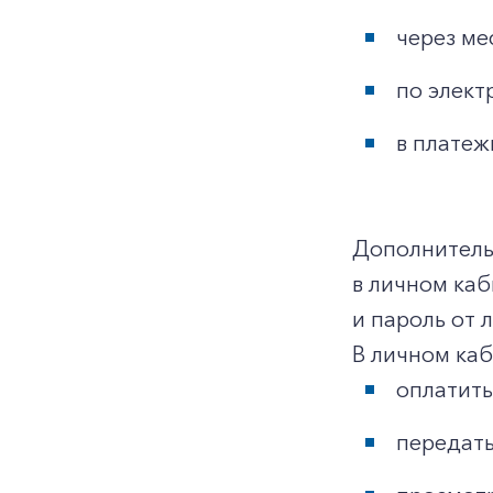
через ме
по элект
в платеж
Дополнительн
в личном ка
и пароль от 
В личном ка
оплатить
передать