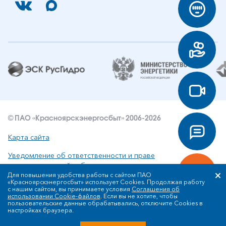
© ПАО «Красноярскэнергосбыт» 2006-2026
Карта сайта
Уведомление об ответственности и праве
интеллектуальной собственности
Для повышения удобства работы с сайтом ПАО
«Красноярскэнергосбыт» использует Cookies. Продолжая работу
Политика ПАО «Красноярскэнергосбыт» в отношении
с нашим сайтом, вы принимаете условия
Соглашения об
обработки персональных данных
использовании Cookie-файлов
. Если вы не хотите, чтобы
пользовательские данные обрабатывались, отключите Cookies в
настройках браузера.
Разработка сайта