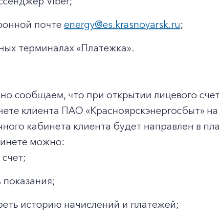
ссенджер Viber;
ронной почте
energy@es.krasnoyarsk.ru
;
ных терминалах «Платежка».
о сообщаем, что при открытии лицевого счет
нете клиента ПАО «Красноярскэнергосбыт» на
чного кабинета клиента будет направлен в п
бинете можно:
 счет;
 показания;
еть историю начислений и платежей;