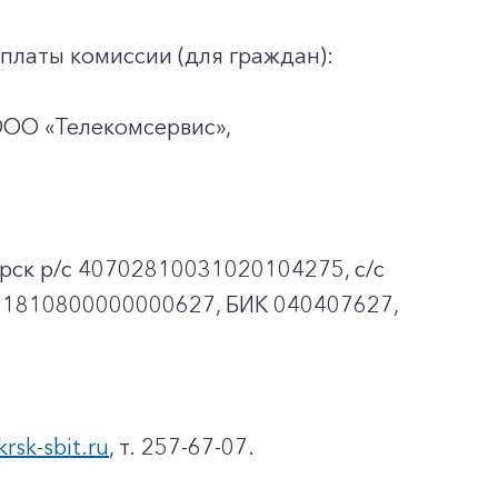
платы комиссии (для граждан):
ООО «Телекомсервис»,
рск p/c 40702810031020104275, с/с
01810800000000627, БИК 040407627,
krsk-sbit.ru
, т. 257-67-07.