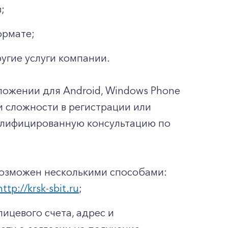
;
ормате;
ругие услуги компании.
ложении для Android, Windows Phone
ли сложности в регистрации или
валифицированную консультацию по
возможен несколькими способами:
http://krsk-sbit.ru
;
ицевого счета, адрес и