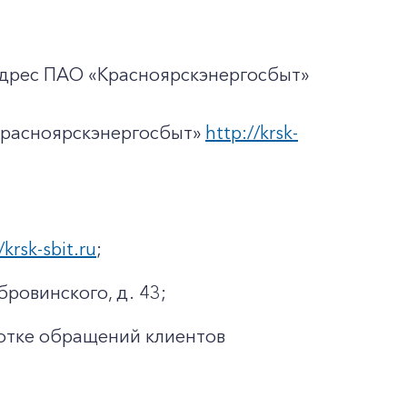
адрес ПАО «Красноярскэнергосбыт»
Красноярскэнергосбыт»
http://krsk-
/krsk-sbit.ru
;
бровинского, д. 43;
отке обращений клиентов