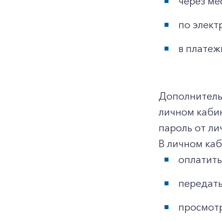
через ме
по элект
в платеж
Дополнительн
личном каби
пароль от ли
В личном ка
оплатить
передать
просмотр