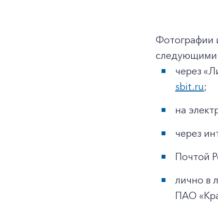
Фотографии 
следующими 
через «Л
sbit.ru
;
на элек
через ин
Почтой Р
лично в 
ПАО «Кр