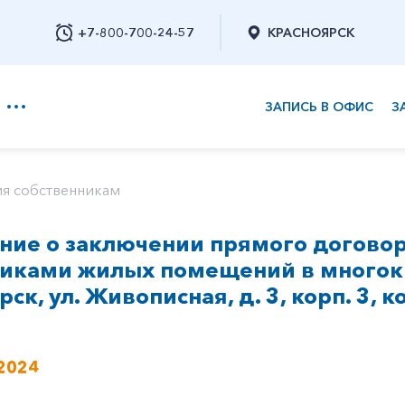
+7-800-700-24-57
КРАСНОЯРСК
ЗАПИСЬ В ОФИС
З
+7-800-700-24-57
я собственникам
ие о заключении прямого договор
Заказать обратный звонок
никами жилых помещений в многок
рск, ул. Живописная, д. 3, корп. 3, к
2024