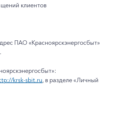
ащений клиентов
адрес ПАО «Красноярскэнергосбыт»
.
ноярскэнергосбыт»:
ttp://krsk-sbit.ru
, в разделе «Личный