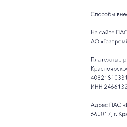
Способы внес
На сайте ПА
АО «Газпромб
Платежные р
Красноярско
40821810331
ИНН 2466132
Адрес ПАО «
660017, г. Кр