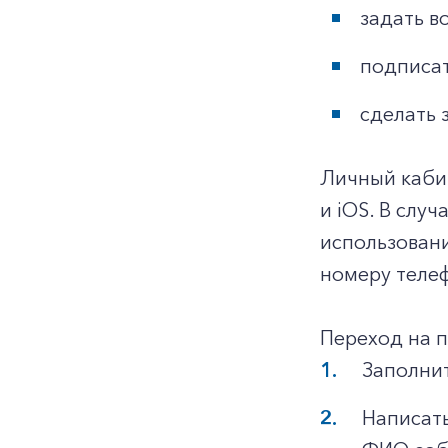
задать в
подписат
сделать 
Личный каби
и iOS. В слу
использован
номеру телеф
Переход на 
Заполнит
Написать