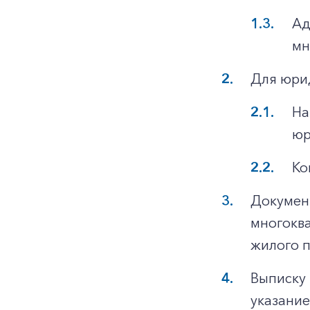
Ад
мн
Для юри
На
юр
Ко
Докумен
многоква
жилого 
Выписку 
указание