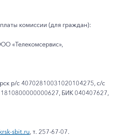
платы комиссии (для граждан):
ООО «Телекомсервис»,
рск p/c 40702810031020104275, с/с
01810800000000627, БИК 040407627,
krsk-sbit.ru
, т. 257-67-07.