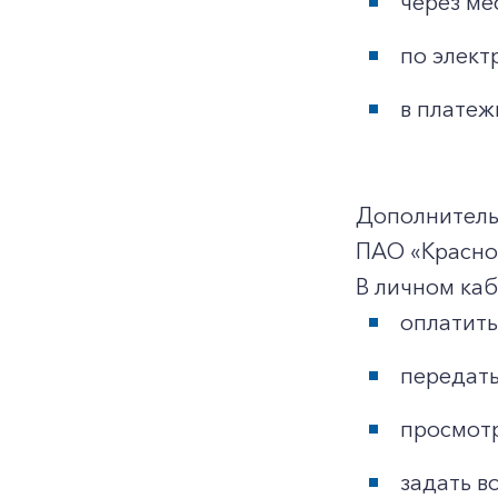
через ме
по элект
в платеж
Дополнитель
ПАО «Красно
В личном ка
оплатить
передать
просмотр
задать в