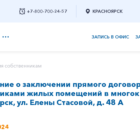
+7-800-700-24-57
КРАСНОЯРСК
ЗАПИСЬ В ОФИС
З
+7-800-700-24-57
я собственникам
ие о заключении прямого договор
Заказать обратный звонок
никами жилых помещений в многок
рск, ул. Елены Стасовой, д. 48 А
024