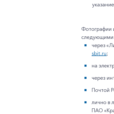
указание
Фотографии 
следующими 
через «Л
sbit.ru
;
на элек
через ин
Почтой Р
лично в 
ПАО «Кр