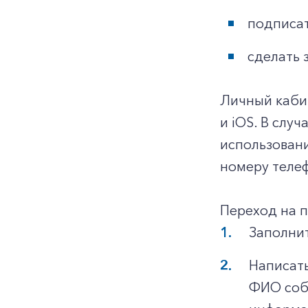
подписат
сделать 
Личный каби
и iOS. В слу
использован
номеру телеф
Переход на 
Заполнит
Написать
ФИО собс