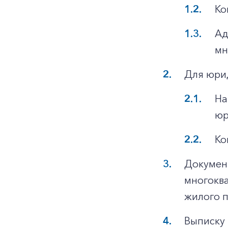
Ко
Ад
мн
Для юри
На
юр
Ко
Докумен
многоква
жилого 
Выписку 