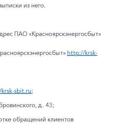
ыписки из него.
адрес ПАО «Красноярскэнергосбыт»
Красноярскэнергосбыт»
http://krsk-
/krsk-sbit.ru
;
бровинского, д. 43;
отке обращений клиентов