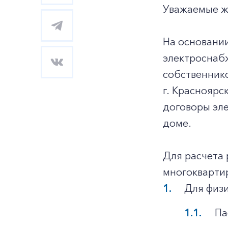
Уважаемые ж
На основани
электроснаб
собственник
г. Красноярс
договоры эл
доме.
Для расчета 
многокварти
Для физи
Па