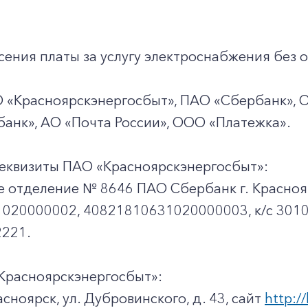
ения платы за услугу электроснабжения без о
О «Красноярскэнергосбыт», ПАО «Сбербанк», 
анк», АО «Почта России», ООО «Платежка».
еквизиты ПАО «Красноярскэнергосбыт»:
е отделение № 8646 ПАО Сбербанк г. Красноя
020000002, 40821810631020000003, к/c 301
221.
Красноярскэнергосбыт»:
асноярск, ул. Дубровинского, д. 43, сайт
http://