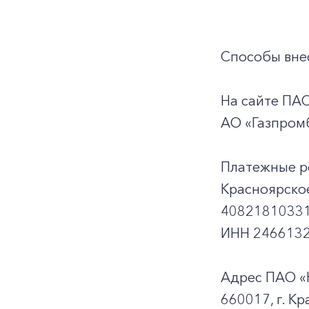
Способы внес
На сайте ПА
АО «Газпромб
Платежные р
Красноярско
40821810331
ИНН 2466132
Адрес ПАО «
660017, г. Кр