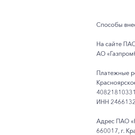
Способы внес
На сайте ПА
АО «Газпромб
Платежные р
Красноярско
40821810331
ИНН 2466132
Адрес ПАО «
660017, г. Кр