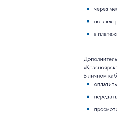
через ме
по элект
в платеж
Дополнитель
«Красноярск
В личном ка
оплатить
передать
просмотр