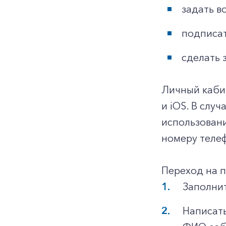
задать в
подписат
сделать 
Личный каби
и iOS. В слу
использован
номеру телеф
Переход на 
Заполнит
Написать