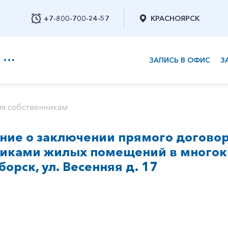
+7-800-700-24-57
КРАСНОЯРСК
ЗАПИСЬ В ОФИС
З
+7-800-700-24-57
я собственникам
ие о заключении прямого договор
Заказать обратный звонок
никами жилых помещений в многок
борск, ул. Весенняя д. 17