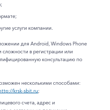
;
ормате;
ругие услуги компании.
ложении для Android, Windows Phone
ли сложности в регистрации или
валифицированную консультацию по
возможен несколькими способами:
http://krsk-sbit.ru
;
ицевого счета, адрес и