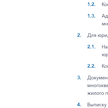
Ко
Ад
мн
Для юри
На
юр
Ко
Докумен
многоква
жилого 
Выписку 