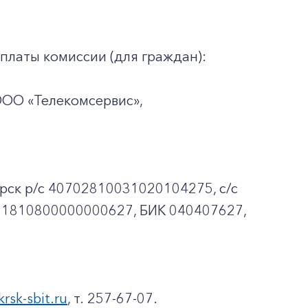
платы комиссии (для граждан):
ООО «Телекомсервис»,
рск p/c 40702810031020104275, с/с
01810800000000627, БИК 040407627,
krsk-sbit.ru
, т. 257-67-07.