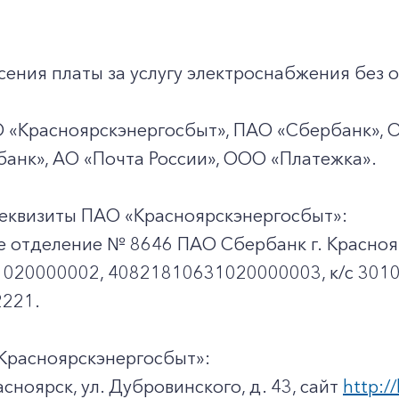
ения платы за услугу электроснабжения без о
О «Красноярскэнергосбыт», ПАО «Сбербанк», 
анк», АО «Почта России», ООО «Платежка».
еквизиты ПАО «Красноярскэнергосбыт»:
е отделение № 8646 ПАО Сбербанк г. Красноя
020000002, 40821810631020000003, к/c 301
221.
Красноярскэнергосбыт»:
асноярск, ул. Дубровинского, д. 43, сайт
http://