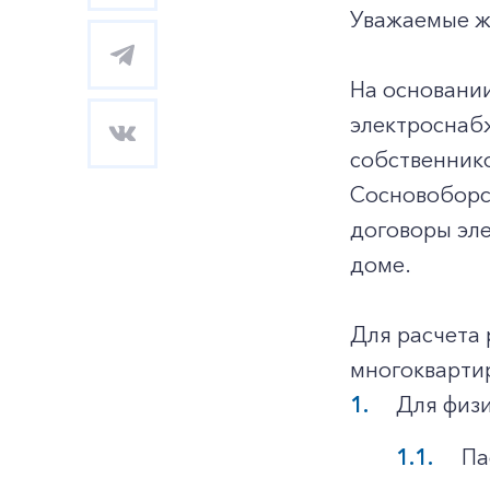
Уважаемые ж
На основани
электроснаб
собственник
Сосновоборск
договоры эл
доме.
Для расчета 
многокварти
Для физи
Па