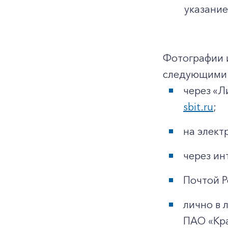
указание
Фотографии 
следующими 
через «Л
sbit.ru
;
на элек
через ин
Почтой Р
лично в 
ПАО «Кр