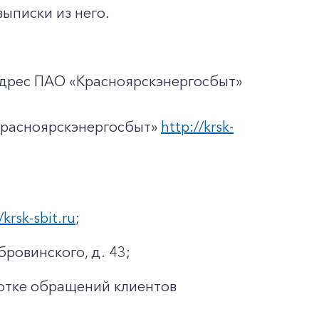
ыписки из него.
адрес ПАО «Красноярскэнергосбыт»
Красноярскэнергосбыт»
http://krsk-
/krsk-sbit.ru
;
бровинского, д. 43;
отке обращений клиентов