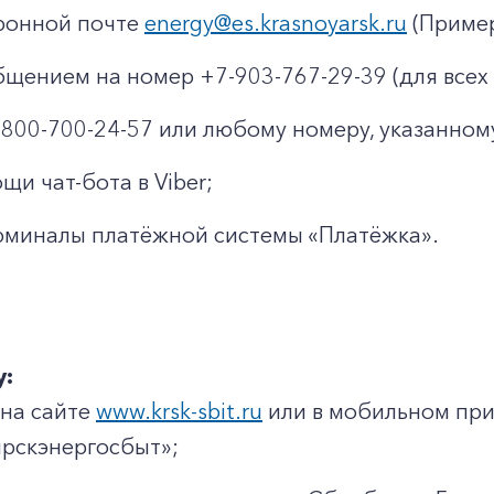
ронной почте
energy@es.krasnoyarsk.ru
(Пример
щением на номер +7-903-767-29-39 (для всех 
8-800-700-24-57 или любому номеру, указанном
щи чат-бота в Viber;
рминалы платёжной системы «Платёжка».
у:
 на сайте
www.krsk-sbit.ru
или в мобильном пр
рскэнергосбыт»;