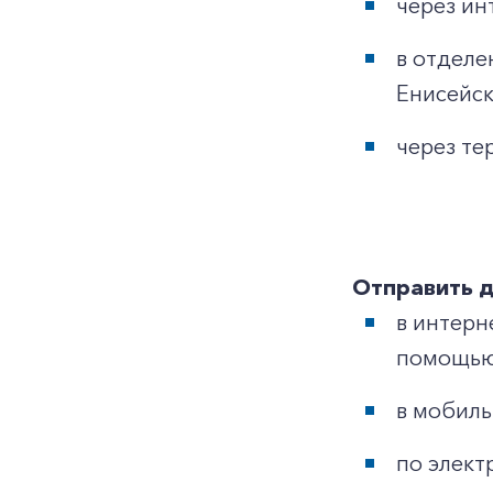
через ин
в отделе
Енисейск
через те
Отправить 
в интерн
помощью 
в мобил
по элект