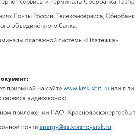
тернет-сервисы и терминалы Сбербанка, Газп
ниях Почты России, Телекомсервиса, Сбербанк
ого объединённого банка;
рминалы платёжной системы «Платёжка».
документ:
ет-приемной на сайте
www.krsk-sbit.ru
или в ли
сервиса видеозвонок;
ьном приложении ПАО «Красноярскэнергосбыт
ронной почте
energy@es.krasnoyarsk.ru
;