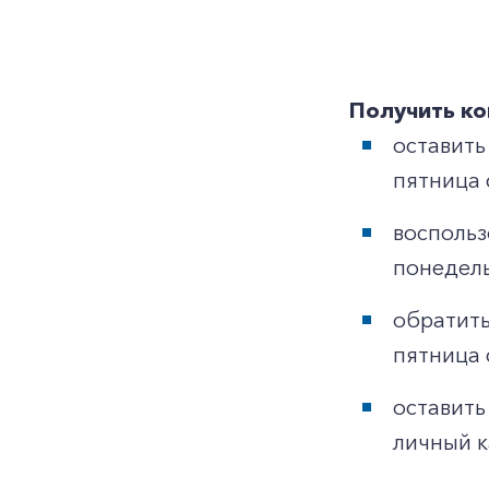
Получить ко
оставить
пятница с
воспольз
понедель
обратить
пятница с
оставить
личный к