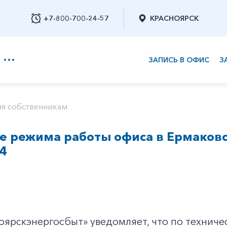
+7-800-700-24-57
КРАСНОЯРСК
ЗАПИСЬ В ОФИС
З
+7-800-700-24-57
я собственникам
 режима работы офиса в Ермаковск
Заказать обратный звонок
4
оярскэнергосбыт» уведомляет, что по технич