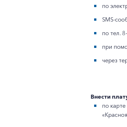
по элект
SMS-сооб
по тел. 
при помо
через те
Внести плат
по карте
«Красноя