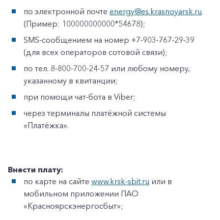
по электронной почте
energy@es.krasnoyarsk.ru
(Пример: 100000000000*54678);
SMS-сообщением на номер +7-903-767-29-39
(для всех операторов сотовой связи);
по тел. 8-800-700-24-57 или любому номеру,
указанному в квитанции;
при помощи чат-бота в Viber;
через терминалы платёжной системы
«Платёжка».
Внести плату:
по карте на сайте
www.krsk-sbit.ru
или в
мобильном приложении ПАО
«Красноярскэнергосбыт»;