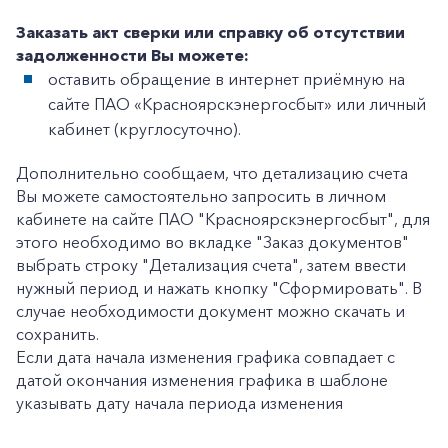
Заказать акт сверки или справку об отсутствии
задолженности Вы можете:
оставить обращение в интернет приёмную на
+7-800-700-24-57
Частным клиентам
сайте ПАО «Красноярскэнергосбыт» или личный
кабинет (круглосуточно).
Корпоративным клиентам
Дополнительно сообщаем, что детализацию счета
Вы можете самостоятельно запросить в личном
Заказать обратный звонок
кабинете на сайте ПАО "Красноярскэнергосбыт", для
этого необходимо во вкладке "Заказ документов"
выбрать строку "Детализация счета", затем ввести
нужный период и нажать кнопку "Сформировать". В
случае необходимости документ можно скачать и
сохранить.
Если дата начала изменения графика совпадает с
датой окончания изменения графика в шаблоне
указывать дату начала периода изменения