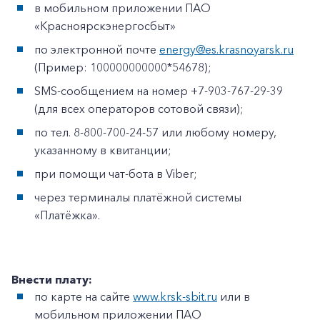
в мобильном приложении ПАО
«Красноярскэнергосбыт»
по электронной почте
energy@es.krasnoyarsk.ru
(Пример: 100000000000*54678);
SMS-сообщением на номер +7-903-767-29-39
(для всех операторов сотовой связи);
по тел. 8-800-700-24-57 или любому номеру,
указанному в квитанции;
при помощи чат-бота в Viber;
через терминалы платёжной системы
«Платёжка».
Внести плату:
по карте на сайте
www.krsk-sbit.ru
или в
мобильном приложении ПАО