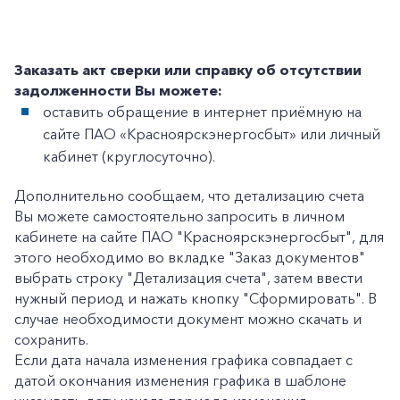
Заказать акт сверки или справку об отсутствии
задолженности Вы можете:
+7-800-700-24-57
Частным клиентам
оставить обращение в интернет приёмную на
сайте ПАО «Красноярскэнергосбыт» или личный
Корпоративным клиентам
кабинет (круглосуточно).
Дополнительно сообщаем, что детализацию счета
Заказать обратный звонок
Вы можете самостоятельно запросить в личном
кабинете на сайте ПАО "Красноярскэнергосбыт", для
этого необходимо во вкладке "Заказ документов"
выбрать строку "Детализация счета", затем ввести
нужный период и нажать кнопку "Сформировать". В
случае необходимости документ можно скачать и
сохранить.
Если дата начала изменения графика совпадает с
датой окончания изменения графика в шаблоне