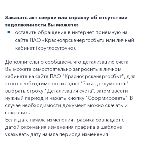
Заказать акт сверки или справку об отсутствии
задолженности Вы можете:
+7-800-700-24-57
оставить обращение в интернет приёмную на
Частным клиентам
сайте ПАО «Красноярскэнергосбыт» или личный
Корпоративным клиентам
кабинет (круглосуточно).
Дополнительно сообщаем, что детализацию счета
Вы можете самостоятельно запросить в личном
Заказать обратный звонок
кабинете на сайте ПАО "Красноярскэнергосбыт", для
этого необходимо во вкладке "Заказ документов"
выбрать строку "Детализация счета", затем ввести
нужный период и нажать кнопку "Сформировать". В
случае необходимости документ можно скачать и
сохранить.
Если дата начала изменения графика совпадает с
датой окончания изменения графика в шаблоне
указывать дату начала периода изменения