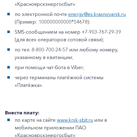
«Красноярскэнергосбыт»
по электронной почте
energy@es.krasnoyarsk.ru
(Пример: 100000000000*54678);
SMS-сообщением на номер +7-903-767-29-39
(для всех операторов сотовой связи);
по тел. 8-800-700-24-57 или любому номеру,
указанному в квитанции;
при помощи чат-бота в Viber;
через терминалы платёжной системы
«Платёжка».
Внести плату:
по карте на сайте
www.krsk-sbit.ru
или в
мобильном приложении ПАО
«Красноярскэнергосбыт»;