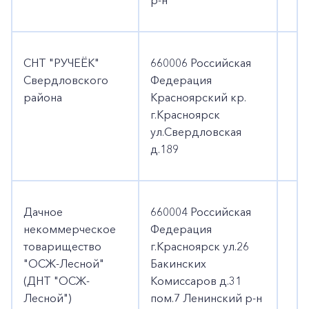
р-н
СНТ "РУЧЕЁК"
660006 Российская
2
Свердловского
Федерация
района
Красноярский кр.
г.Красноярск
ул.Свердловская
д.189
Дачное
660004 Российская
1
некоммерческое
Федерация
товарищество
г.Красноярск ул.26
"ОСЖ-Лесной"
Бакинских
(ДНТ "ОСЖ-
Комиссаров д.31
Лесной")
пом.7 Ленинский р-н