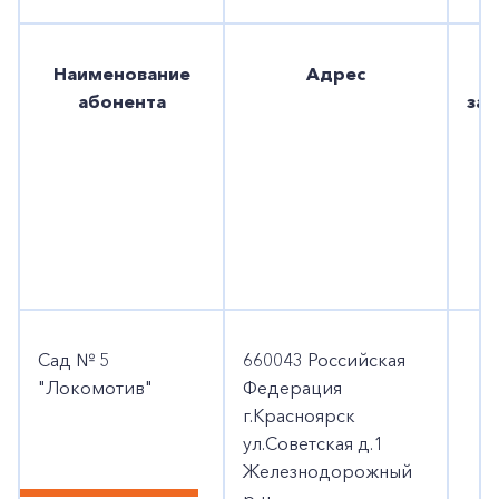
Наименование
Адрес
Д
абонента
за
Сад № 5
660043 Российская
2
"Локомотив"
Федерация
г.Красноярск
ул.Советская д.1
Железнодорожный