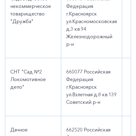
некоммерческое
Федерация
товарищество
г.Красноярск
"Дружба"
ул.Красномосковская
д.3 кв.94
Железнодорожный
р-н
СНТ "Сад №2
660077 Российская
Локомотивное
Федерация
депо"
г.Красноярск
ул.Взлетная д.8 кв.139
Советский р-н
Дачное
662520 Российская