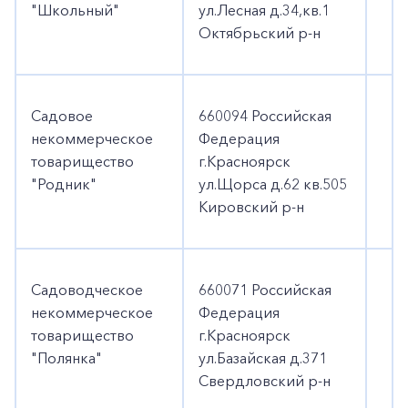
"Школьный"
ул.Лесная д.34,кв.1
Октябрьский р-н
Садовое
660094 Российская
некоммерческое
Федерация
товарищество
г.Красноярск
"Родник"
ул.Щорса д.62 кв.505
Кировский р-н
+7-800-700-24-57
Частным клиентам
Садоводческое
660071 Российская
некоммерческое
Федерация
Корпоративным клиентам
товарищество
г.Красноярск
"Полянка"
ул.Базайская д.371
Свердловский р-н
Заказать обратный звонок