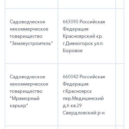
Садоводческое
663090 Российская
1
некоммерческое
Федерация
товарищество
Красноярский кр.
"Землеустроитель"
г.Дивногорск ул.п.
Боровое
Садоводческое
660042 Российская
некоммерческое
Федерация
товарищество
г.Красноярск
"Мраморный
пер.Медицинский
карьер"
д.6 кв.29
Свердловский р-н