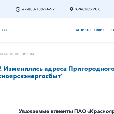
+7-800-700-24-57
КРАСНОЯРСК
ЗАПИСЬ В ОФИС
З
+7-800-700-24-57
я собственникам
! Изменились адреса Пригородног
Заказать обратный звонок
сноярскэнергосбыт"
Уважаемые клиенты ПАО «Краснояр