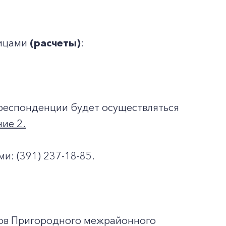
лицами
(расчеты)
:
рреспонденции будет осуществляться
ние 2.
и: (391) 237-18-85.
ков Пригородного межрайонного