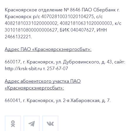
Красноярское отделение № 8646 ПАО Сбербанк г.
Красноярск p/c 40702810031020104275, с/с
40821810331020000002, 40821810631020000003, к/c
30101810800000000627, БИК 040407627, ИНН
2466132221.
Адрес ПАО «Красноярскэнергосбыт»:
660017, г. Красноярск, ул. Дубровинского, д. 43, сайт:
http://krsk-sbit.ru т. 257-67-07
Адрес абонентского участка ПАО
«Красноярскэнергосбыт»:
660041, г. Красноярск, ул. 2-я Хабаровская, д. 7.