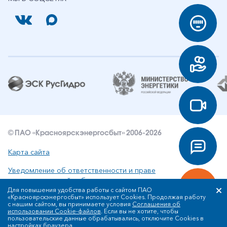
© ПАО «Красноярскэнергосбыт» 2006-2026
Карта сайта
Уведомление об ответственности и праве
интеллектуальной собственности
Для повышения удобства работы с сайтом ПАО
«Красноярскэнергосбыт» использует Cookies. Продолжая работу
Политика ПАО «Красноярскэнергосбыт» в отношении
с нашим сайтом, вы принимаете условия
Соглашения об
обработки персональных данных
использовании Cookie-файлов
. Если вы не хотите, чтобы
пользовательские данные обрабатывались, отключите Cookies в
настройках браузера.