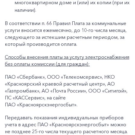
многоквартирном доме и (или) их копии (при их
наличии).
В соответствии п. 66 Правил Плата за коммунальные
услуги вносится ежемесячно, до 10-го числа месяца,
следующего за истекшим расчетным периодом, за
который производится оплата.
Способы внесения платы за услугу электроснабжения
без оплаты комиссии (для граждан):
ПАО «Сбербанк», ООО «Телекомсервис», НКО
+7-800-700-24-57
Частным клиентам
«Красноярский краевой расчетный центр», АО
«Газпромбанк», АО «Почта России», ООО «Ситипэй»,
Корпоративным клиентам
ПС «КАССервис», на сайте
ПАО «Красноярскэнергосбыт».
Заказать обратный звонок
Передавать показания индивидуальных приборов
учета в адрес ПАО «Красноярскэнергосбыт» можно
не позднее 25-го числа текущего расчетного месяца.