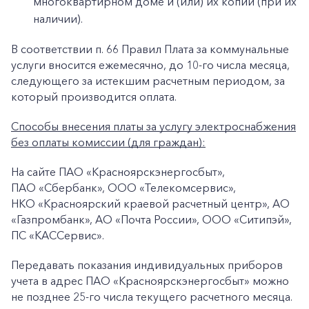
многоквартирном доме и (или) их копии (при их
наличии).
В соответствии п. 66 Правил Плата за коммунальные
услуги вносится ежемесячно, до 10-го числа месяца,
следующего за истекшим расчетным периодом, за
который производится оплата.
Способы внесения платы за услугу электроснабжения
без оплаты комиссии (для граждан):
На сайте ПАО «Красноярскэнергосбыт»,
+7-800-700-24-57
Частным клиентам
ПАО «Сбербанк», ООО «Телекомсервис»,
НКО «Красноярский краевой расчетный центр», АО
Корпоративным клиентам
«Газпромбанк», АО «Почта России», ООО «Ситипэй»,
ПС «КАССервис».
Заказать обратный звонок
Передавать показания индивидуальных приборов
учета в адрес ПАО «Красноярскэнергосбыт» можно
не позднее 25-го числа текущего расчетного месяца.