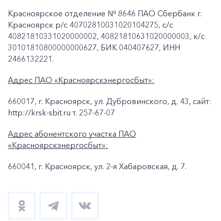
Красноярское отделение № 8646 ПАО Сбербанк г.
Красноярск p/c 40702810031020104275, с/с
40821810331020000002, 40821810631020000003, к/c
30101810800000000627, БИК 040407627, ИНН
2466132221.
Адрес ПАО «Красноярскэнергосбыт»:
660017, г. Красноярск, ул. Дубровинского, д. 43, сайт:
http://krsk-sbit.ru т. 257-67-07
Адрес абонентского участка ПАО
«Красноярскэнергосбыт»:
660041, г. Красноярск, ул. 2-я Хабаровская, д. 7.