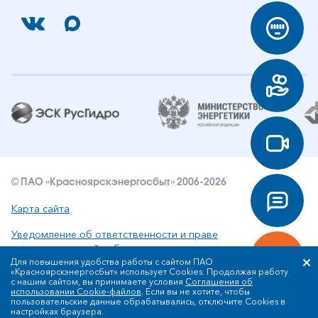
© ПАО «Красноярскэнергосбыт» 2006-2026
Карта сайта
Уведомление об ответственности и праве
интеллектуальной собственности
Для повышения удобства работы с сайтом ПАО
«Красноярскэнергосбыт» использует Cookies. Продолжая работу
Политика ПАО «Красноярскэнергосбыт» в отношении
с нашим сайтом, вы принимаете условия
Соглашения об
обработки персональных данных
использовании Cookie-файлов
. Если вы не хотите, чтобы
пользовательские данные обрабатывались, отключите Cookies в
настройках браузера.