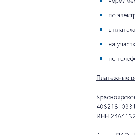
через ме
по элект
в платеж
на участ
по телеф
Платежные р
Красноярско
40821810331
ИНН 2466132