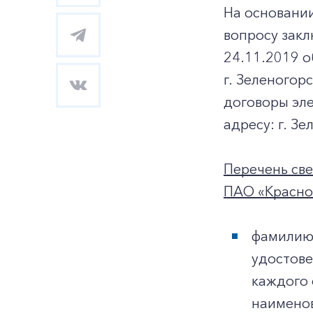
На основани
вопросу зак
24.11.2019 
г. Зеленогорс
договоры эл
адресу: г. Зе
Перечень св
ПАО «Красноя
фамилию,
удостове
каждого 
наименов