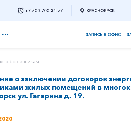
+7-800-700-24-57
КРАСНОЯРСК
ЗАПИСЬ В ОФИС
З
+7-800-700-24-57
я собственникам
ие о заключении договоров энерг
Заказать обратный звонок
никами жилых помещений в многок
орск ул. Гагарина д. 19.
2020