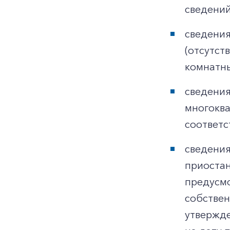
сведений
сведения
(отсутст
комнатны
сведения
многоква
соответс
сведения
приостан
предусмо
собствен
утвержде