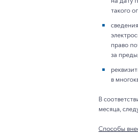
на дату 
такого о
сведения
электрос
право по
за преды
реквизит
в многок
В соответств
месяца, след
Способы внес