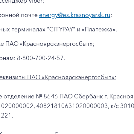
ссенджер Viber;
ронной почте
energy@es.krasnoyarsk.ru
;
ных терминалах "CITYPAY" и «Платежка».
ке ПАО «Красноярскэнергосбыт»;
онам: 8-800-700-24-57.
еквизиты ПАО «Красноярскэнергосбыт»:
е отделение № 8646 ПАО Сбербанк г. Красноя
020000002, 40821810631020000003, к/c 301
221.