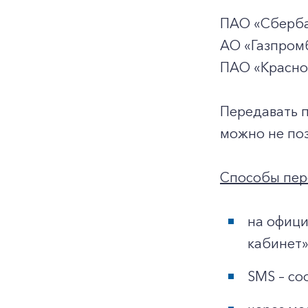
ПАО «Сберба
АО «Газпромб
ПАО «Красно
Передавать 
можно не поз
Способы пер
на офици
кабинет»
SMS – со