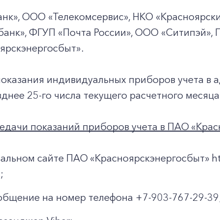
+7-800-700-24-57
Частным клиентам
нк», ООО «Телекомсервис», НКО «Красноярски
анк», ФГУП «Почта России», ООО «Ситипэй», 
Корпоративным клиентам
ярскэнергосбыт».
Заказать обратный звонок
показания индивидуальных приборов учета в 
днее 25-го числа текущего расчетного месяца
едачи показаний приборов учета в ПАО «Крас
альном сайте ПАО «Красноярскэнергосбыт» http
;
общение на номер телефона +7-903-767-29-39