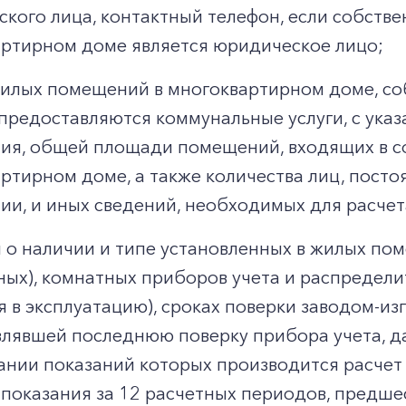
кого лица, контактный телефон, если собств
ртирном доме является юридическое лицо;
илых помещений в многоквартирном доме, со
предоставляются коммунальные услуги, с ук
я, общей площади помещений, входящих в со
ртирном доме, а также количества лиц, пост
и, и иных сведений, необходимых для расчета
 о наличии и типе установленных в жилых п
ных), комнатных приборов учета и распределит
я в эксплуатацию), сроках поверки заводом-из
лявшей последнюю поверку прибора учета, д
ании показаний которых производится расчет 
 показания за 12 расчетных периодов, предш