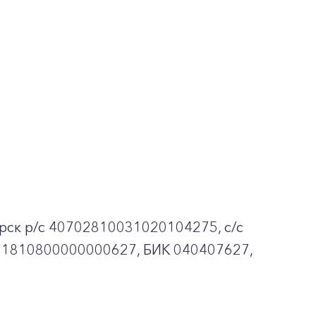
рск p/c 40702810031020104275, с/с
01810800000000627, БИК 040407627,