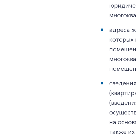
юридичес
многоква
адреса ж
которых 
помещени
многоква
помещени
сведения
(квартир
(введени
осуществ
на основ
также их