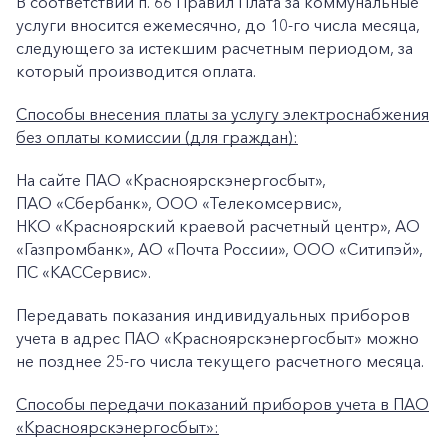
В соответствии п. 66 Правил Плата за коммунальные
услуги вносится ежемесячно, до 10-го числа месяца,
следующего за истекшим расчетным периодом, за
который производится оплата.
Способы внесения платы за услугу электроснабжения
без оплаты комиссии (для граждан):
На сайте ПАО «Красноярскэнергосбыт»,
ПАО «Сбербанк», ООО «Телекомсервис»,
НКО «Красноярский краевой расчетный центр», АО
+7-800-700-24-57
Частным клиентам
«Газпромбанк», АО «Почта России», ООО «Ситипэй»,
ПС «КАССервис».
Корпоративным клиентам
Передавать показания индивидуальных приборов
учета в адрес ПАО «Красноярскэнергосбыт» можно
Заказать обратный звонок
не позднее 25-го числа текущего расчетного месяца.
Способы передачи показаний приборов учета в ПАО
«Красноярскэнергосбыт»: