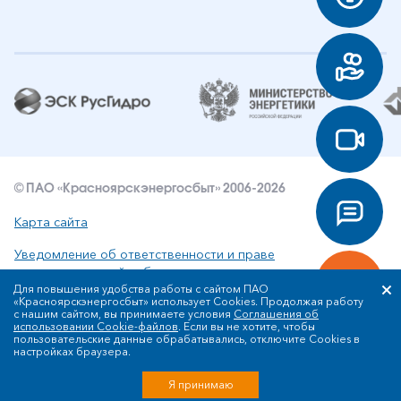
© ПАО «Красноярскэнергосбыт» 2006-2026
Карта сайта
Уведомление об ответственности и праве
интеллектуальной собственности
Для повышения удобства работы с сайтом ПАО
«Красноярскэнергосбыт» использует Cookies. Продолжая работу
Политика ПАО «Красноярскэнергосбыт» в отношении
с нашим сайтом, вы принимаете условия
Соглашения об
обработки персональных данных
использовании Cookie-файлов
. Если вы не хотите, чтобы
пользовательские данные обрабатывались, отключите Cookies в
настройках браузера.
Разработка сайта
Я принимаю