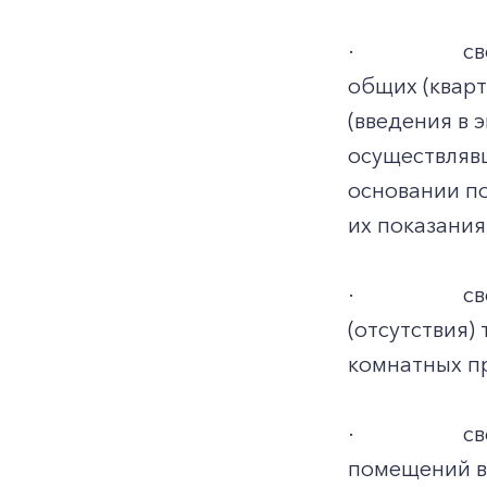
·
св
общих (кварт
(введения в 
осуществляв
основании по
их показания
·
св
(отсутствия)
комнатных п
·
св
помещений в