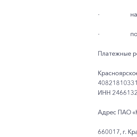
·
на
·
по
Платежные р
Красноярско
40821810331
ИНН 2466132
Адрес ПАО «
660017, г. Кр