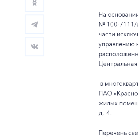
На основани
№ 100-7111/и
части исключ
управлению 
расположенны
Центральная, 
в многокварт
ПАО «Красно
жилых помеще
д. 4.
Перечень св