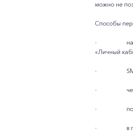
можно не поз
Способы пер
·
на
«Личный каб
·
SM
·
че
·
по
·
в 