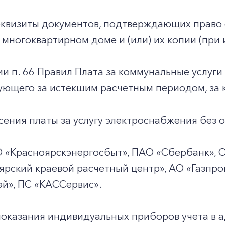
+7-800-700-24-57
Частным клиентам
квизиты документов, подтверждающих право 
Корпоративным клиентам
многоквартирном доме и (или) их копии (при 
ии п. 66 Правил Плата за коммунальные услуги
Заказать обратный звонок
ующего за истекшим расчетным периодом, за 
ения платы за услугу электроснабжения без о
О
«Красноярскэнергосбыт», ПАО
«Сбербанк», 
рский краевой расчетный центр», АО «Газпро
й», ПС
«КАССервис».
показания индивидуальных приборов учета в 