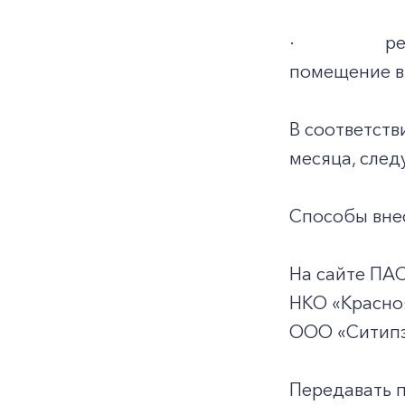
·
ре
помещение в 
В соответств
месяца, след
Способы внес
На сайте ПА
НКО «Красноя
ООО «Ситипэ
Передавать 