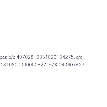
рск p/c 40702810031020104275, с/с
01810800000000627, БИК 040407627,