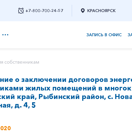
+7-800-700-24-57
КРАСНОЯРСК
ЗАПИСЬ В ОФИС
З
+7-800-700-24-57
я собственникам
ие о заключении договоров энерг
Заказать обратный звонок
никами жилых помещений в многок
кий край, Рыбинский район, с. Новая
я, д. 4, 5
2020