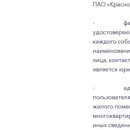
ПАО «Красноя
·
фа
удостоверяющ
каждого соб
наименовани
лица, конта
является юр
·
ад
пользовател
жилого поме
многокварти
иных сведени