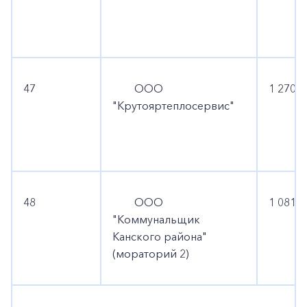
47
ООО
1 270 4
"Крутояртеплосервис"
48
ООО
1 081 0
"Коммунальщик
Канского района"
(мораторий 2)