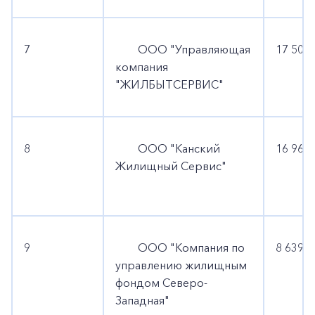
7
ООО "Управляющая
17 509 
компания
"ЖИЛБЫТСЕРВИС"
8
ООО "Канский
16 969 
Жилищный Сервис"
9
ООО "Компания по
8 639 4
управлению жилищным
фондом Северо-
Западная"