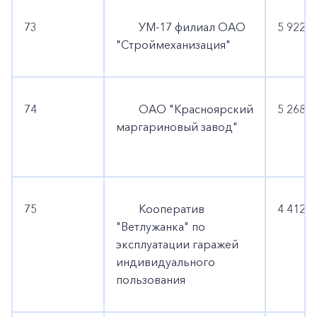
73
УМ-17 филиал ОАО
5 922 0
"Строймеханизация"
74
ОАО "Красноярский
5 268 3
маргариновый завод"
75
Кооператив
4 412 6
"Ветлужанка" по
эксплуатации гаражей
индивидуального
пользования