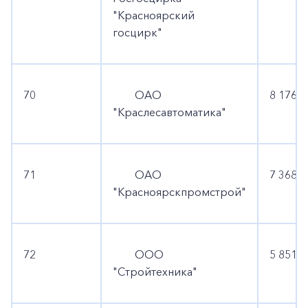
"Красноярский
госцирк"
70
ОАО
8 176 9
"Краслесавтоматика"
71
ОАО
7 368 8
"Красноярскпромстрой"
72
ООО
5 851 1
"Стройтехника"