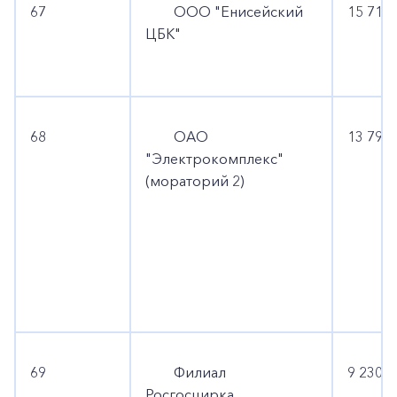
67
ООО "Енисейский
15 718 
ЦБК"
68
ОАО
13 799 
"Электрокомплекс"
(мораторий 2)
69
Филиал
9 230 5
Росгосцирка