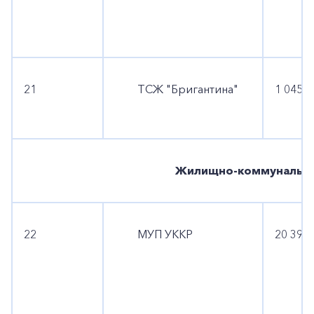
21
ТСЖ "Бригантина"
1 045 1
Жилищно-коммунально
22
МУП УККР
20 395 