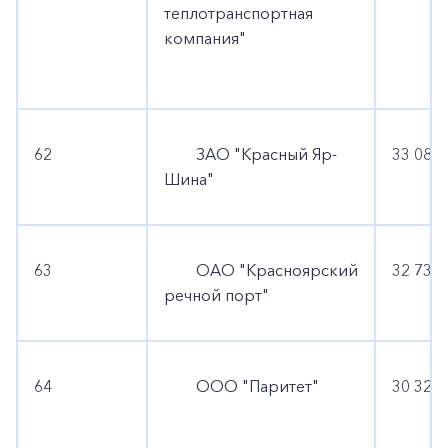
теплотранспортная
компания"
62
ЗАО "Красный Яр-
33 081 
Шина"
63
ОАО "Красноярский
32 735 
речной порт"
64
ООО "Паритет"
30 325 