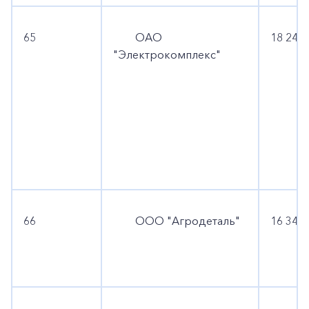
65
ОАО
18 249 
"Электрокомплекс"
66
ООО "Агродеталь"
16 345 