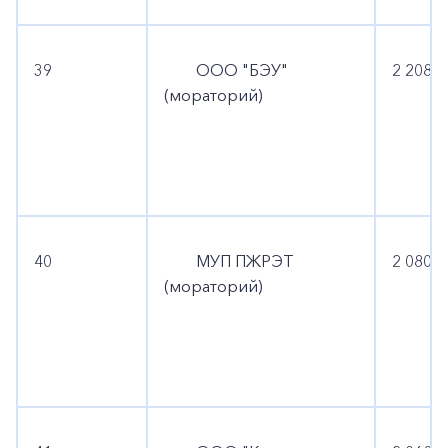
39
ООО "БЭУ"
2 208 8
(мораторий)
40
МУП ПЖРЭТ
2 080 1
(мораторий)