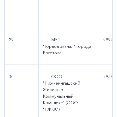
29
МУП
5 999 2
"Горводоканал" города
Боготола
30
ООО
5 958 7
"Нижнеингашский
Жилищно
Коммунальный
Комплекс" (ООО
"НЖКК")