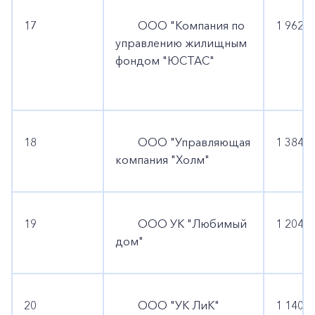
17
ООО "Компания по
1 962 5
управлению жилищным
фондом "ЮСТАС"
18
ООО "Управляющая
1 384 5
компания "Холм"
19
ООО УК "Любимый
1 204 3
дом"
20
ООО "УК ЛиК"
1 140 1