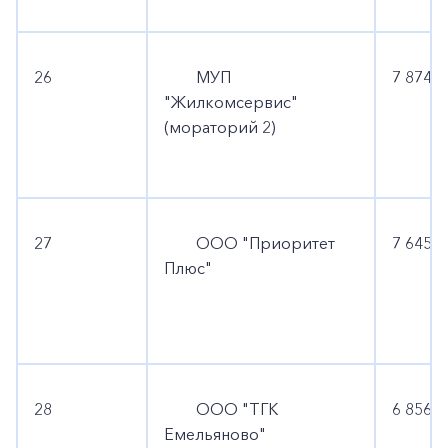
26
МУП
7 874 6
"Жилкомсервис"
(мораторий 2)
27
ООО "Приоритет
7 645 4
Плюс"
28
ООО "ТГК
6 856 9
Емельяново"