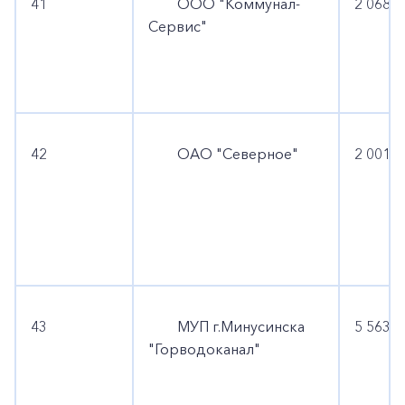
41
ООО "Коммунал-
2 068 6
Сервис"
42
ОАО "Северное"
2 001 6
43
МУП г.Минусинска
5 563 5
"Горводоканал"
+7-800-700-24-57