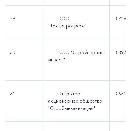
79
ООО
3 926 4
"Технопрогресс"
80
ООО "Стройсервис-
3 897 0
инвест"
81
Открытое
3 631 2
акционерное общество
"Строймеханизация"