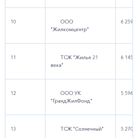
10
ООО
6 259 6
"Жилкомцентр"
11
ТСЖ "Жилье 21
6 145 0
века"
12
ООО УК
5 596 0
"ГрандЖилФонд"
13
ТСЖ "Солнечный"
5 270 6