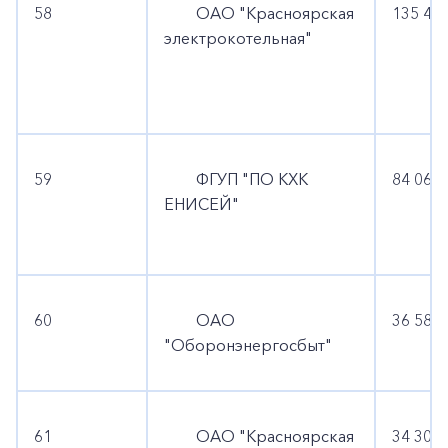
58
ОАО "Красноярская
135 468
электрокотельная"
59
ФГУП "ПО КХК
84 060 
ЕНИСЕЙ"
60
ОАО
36 589 
"Оборонэнергосбыт"
61
ОАО "Красноярская
34 306 