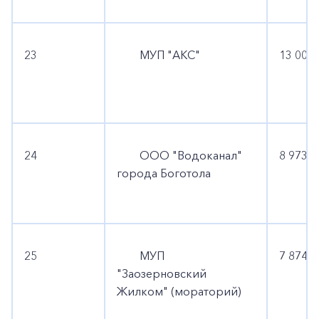
23
МУП "АКС"
13 001 
24
ООО "Водоканал"
8 973 6
города Боготола
25
МУП
7 874 8
"Заозерновский
Жилком" (мораторий)