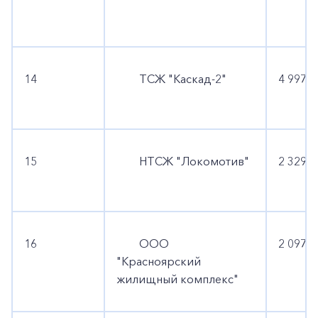
14
ТСЖ "Каскад-2"
4 997 7
15
НТСЖ "Локомотив"
2 329 0
16
ООО
2 097 4
"Красноярский
жилищный комплекс"