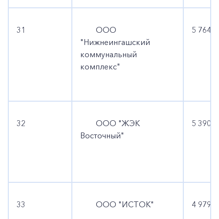
31
ООО
5 764 0
"Нижнеингашский
коммунальный
комплекс"
32
ООО "ЖЭК
5 390 4
Восточный"
33
ООО "ИСТОК"
4 979 5