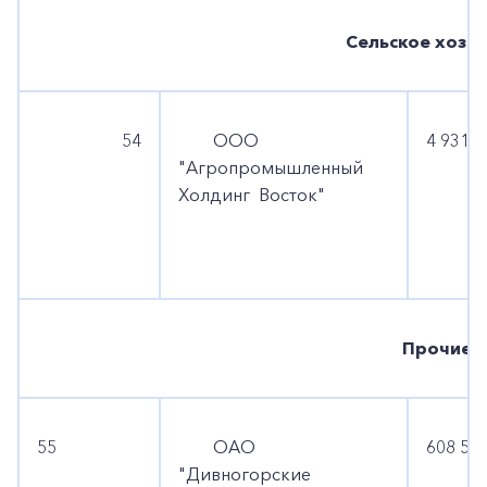
Сельское хозя
54
ООО
4 931 0
"Агропромышленный
Холдинг Восток"
Прочие
55
ОАО
608 566
"Дивногорские