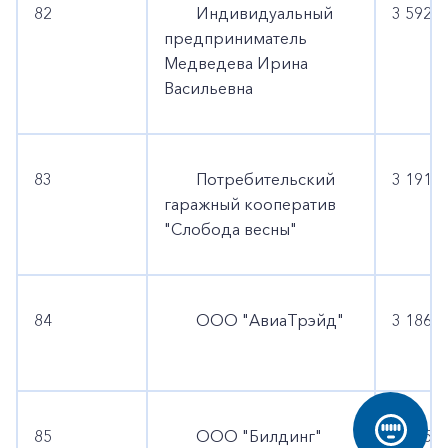
82
Индивидуальный
3 592 6
предприниматель
Медведева Ирина
Васильевна
83
Потребительский
3 191 8
гаражный кооператив
"Слобода весны"
84
ООО "АвиаТрэйд"
3 186 6
85
ООО "Билдинг"
3 035 3