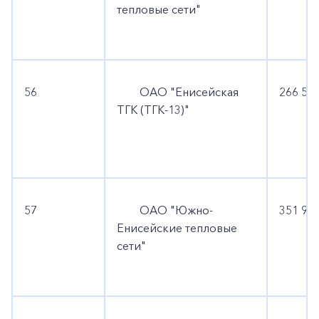
тепловые сети"
56
ОАО "Енисейская
266 539
ТГК (ТГК-13)"
57
ОАО "Южно-
351 947
Енисейские тепловые
сети"