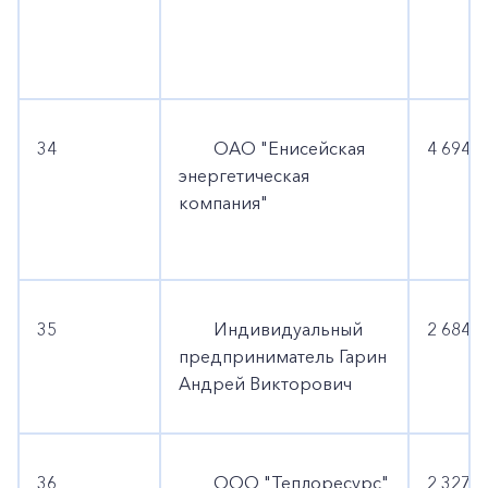
34
ОАО "Енисейская
4 694 8
энергетическая
компания"
35
Индивидуальный
2 684 1
предприниматель Гарин
Андрей Викторович
36
ООО "Теплоресурс"
2 327 3