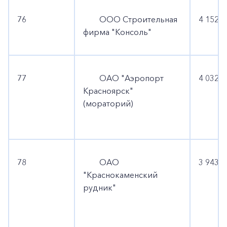
76
ООО Строительная
4 152 1
фирма "Консоль"
77
ОАО "Аэропорт
4 032 9
Красноярск"
(мораторий)
78
ОАО
3 943 2
"Краснокаменский
рудник"