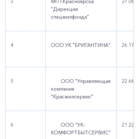
3
МП г.Красноярска
27 064 
"Дирекция
спецжилфонда"
4
ООО УК "БРИГАНТИНА"
26 175 
5
ООО "Управляющая
22 665 
компания
"Красжилсервис"
6
ООО "УК-
21 221 
КОМФОРТБЫТСЕРВИС"