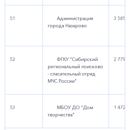
51
Администрация
3 585 6
города Назарово
52
ФГКУ "Сибирский
2 779 2
региональный поисково
- спасательный отряд
МЧС России"
53
МБОУ ДО "Дом
1 472 6
творчества"