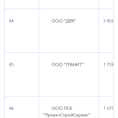
Частным клиентам
Корпоративным клиентам
44
ООО "ДВК"
3 802 9
Заказать обратный звонок
45
ООО "ГРАНИТ"
1 759 1
46
ООО ПСК
1 375 9
"ПроектСтройСервис"