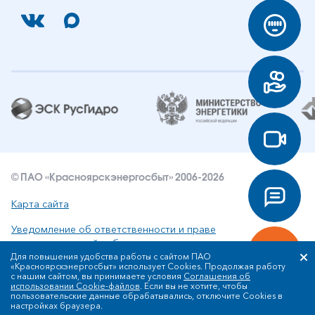
© ПАО «Красноярскэнергосбыт» 2006-2026
Карта сайта
Уведомление об ответственности и праве
интеллектуальной собственности
Для повышения удобства работы с сайтом ПАО
«Красноярскэнергосбыт» использует Cookies. Продолжая работу
Политика ПАО «Красноярскэнергосбыт» в отношении
с нашим сайтом, вы принимаете условия
Соглашения об
обработки персональных данных
использовании Cookie-файлов
. Если вы не хотите, чтобы
пользовательские данные обрабатывались, отключите Cookies в
настройках браузера.