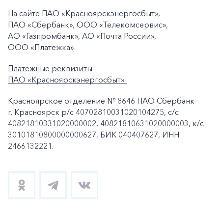
На сайте ПАО «Красноярскэнергосбыт»,
ПАО «Сбербанк», ООО «Телекомсервис»,
АО «Газпромбанк», АО «Почта России»,
ООО «Платежка».
Платежные реквизиты
ПАО «Красноярскэнергосбыт»:
Красноярское отделение № 8646 ПАО Сбербанк
г. Красноярск p/c 40702810031020104275, с/с
40821810331020000002, 40821810631020000003, к/c
30101810800000000627, БИК 040407627, ИНН
2466132221.