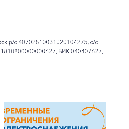
ск p/c 40702810031020104275, с/с
01810800000000627, БИК 040407627,