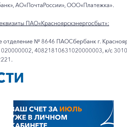
анк», АО«ПочтаРоссии», ООО«Платежка».
еквизиты ПАО«Красноярскэнергосбыт»:
е отделение № 8646 ПАОСбербанк г. Краснояр
020000002, 40821810631020000003, к/c 301
221.
СТИ
+7-800-700-24-57
Частным клиентам