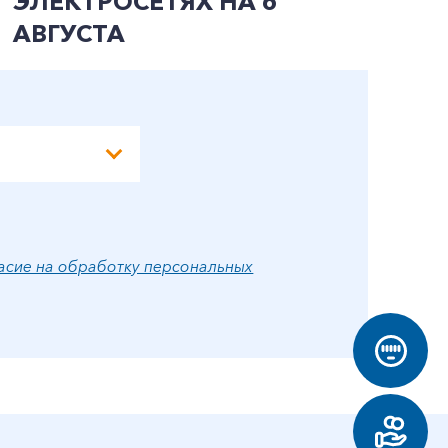
ЭЛЕКТРОСЕТЯХ НА 6
Э
АВГУСТА
А
асие на обработку персональных