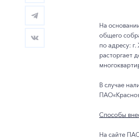
На основани
общего собр
по адресу: г.
расторгает 
многокварти
В случае нал
ПАО«Краснояр
Способы внес
На сайте ПА