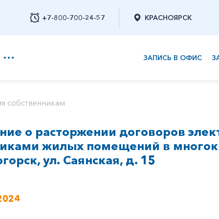
+7-800-700-24-57
КРАСНОЯРСК
ЗАПИСЬ В ОФИС
З
+7-800-700-24-57
я собственникам
ие о расторжении договоров элек
Заказать обратный звонок
никами жилых помещений в многок
горск, ул. Саянская, д. 15
2024