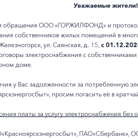
Уважаемые жители
и обращения ООО «ГОРЖИЛФОНД» и протокола
ания собственников жилых помещений в мног
 Железногорск, ул. Саянская, д. 15,
с
01.12.202
договоры электроснабжения с собственниками
рном доме.
ичия у Вас задолженности за потребленную э
скэнергосбыт», просим погасить её в кратча
ения платы за услугу электроснабжения без о
О«Красноярскэнергосбыт», ПАО«Сбербанк», О