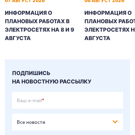
07 АВГУСТ 2026
06 АВГУСТ 2026
ИНФОРМАЦИЯ О
ИНФОРМАЦИЯ О
+7-800-700-24-57
ПЛАНОВЫХ РАБОТАХ В
ПЛАНОВЫХ РАБОТ
Частным клиентам
ЭЛЕКТРОСЕТЯХ НА 8 И 9
ЭЛЕКТРОСЕТЯХ Н
Корпоративным клиентам
АВГУСТА
АВГУСТА
Заказать обратный звонок
ПОДПИШИСЬ
НА НОВОСТНУЮ РАССЫЛКУ
Ваш e-mail
*
Все новости