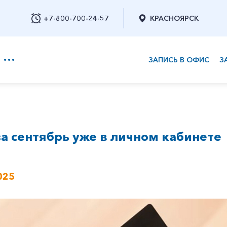
+7-800-700-24-57
КРАСНОЯРСК
ЗАПИСЬ В ОФИС
З
+7-800-700-24-57
за сентябрь уже в личном кабинете
Заказать обратный звонок
025