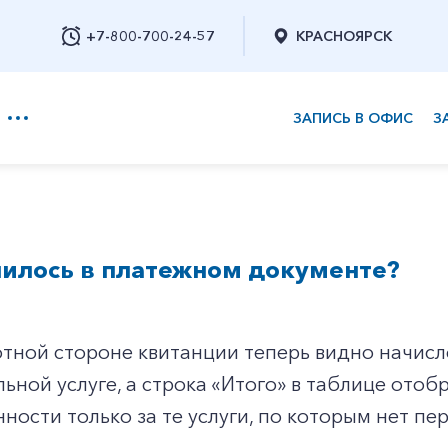
+7-800-700-24-57
КРАСНОЯРСК
ЗАПИСЬ В ОФИС
З
+7-800-700-24-57
нилось в платежном документе?
Заказать обратный звонок
тной стороне квитанции теперь видно начисл
ьной услуге, а строка «Итого» в таблице ото
ности только за те услуги, по которым нет пе