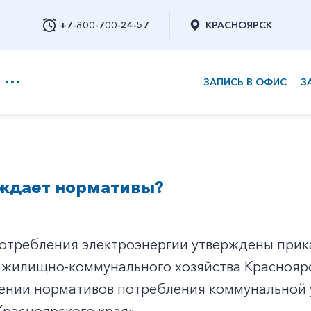
+7-800-700-24-57
КРАСНОЯРСК
ЗАПИСЬ В ОФИС
З
+7-800-700-24-57
рждает нормативы?
Заказать обратный звонок
отребления электроэнергии утверждены прик
 жилищно-коммунального хозяйства Красноярс
ении нормативов потребления коммунальной 