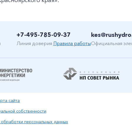
расноярского края».
+7-800-700-24-57
Частным клиентам
+7-495-785-09-37
kes@rushydro
Корпоративным клиентам
н
Линия доверия
Правила работы
Официальная эле
Заказать обратный звонок
рта сайта
уальной собственности
 обработки персональных данных