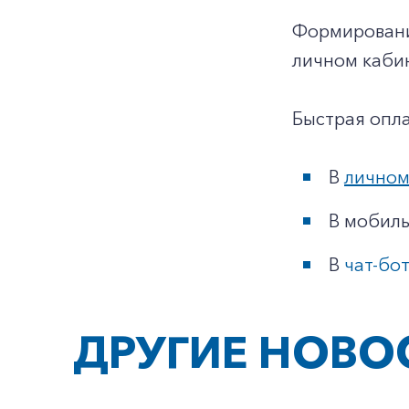
Формировани
личном кабин
Быстрая опла
В
личном
В мобил
В
чат-бо
ДРУГИЕ НОВО