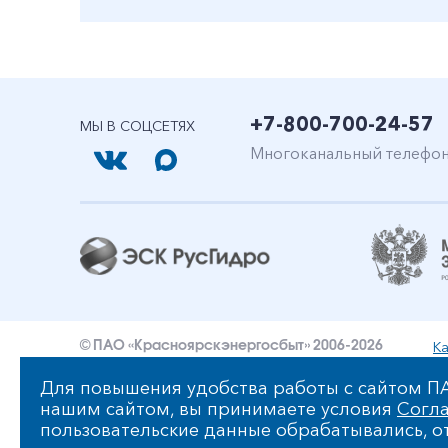
+7-800-700-24-57
МЫ В СОЦСЕТЯХ
Многоканальный телефо
Ка
© ПАО «Красноярскэнергосбыт» 2006-2026
Уведомление об ответственности и праве интеллект
Для повышения удобства работы с сайтом ПА
нашим сайтом, вы принимаете условия
Согла
Политика ПАО «Красноярскэнергосбыт» в отношении
пользовательские данные обрабатывались, от