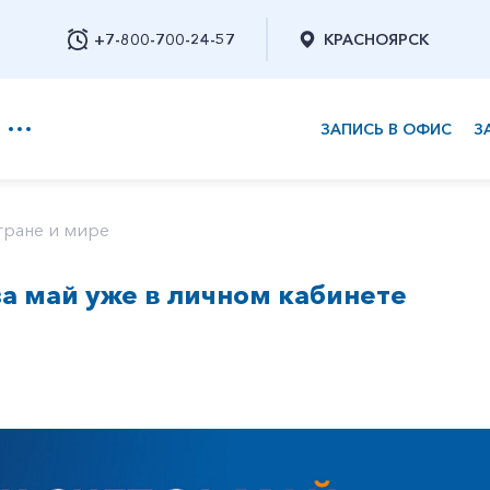
+7-800-700-24-57
КРАСНОЯРСК
ЗАПИСЬ В ОФИС
З
+7-800-700-24-57
тране и мире
за май уже в личном кабинете
Заказать обратный звонок