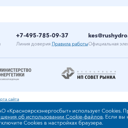
+7-495-785-09-37
kes@rushydro
н
Линия доверия
Правила работы
Официальная эле
рта сайта
уальной собственности
О «Красноярскэнергосбыт» использует Cookies. П
шения об использовании Cookie-файлов
. Если вы
 обработки персональных данных
ключите Cookies в настройках браузера.