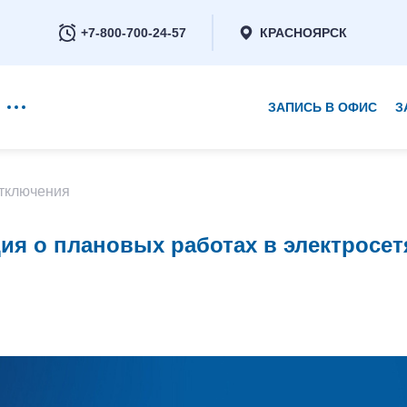
+7-800-700-24-57
КРАСНОЯРСК
ЗАПИСЬ В ОФИС
З
+7-800-700-24-57
тключения
я о плановых работах в электросет
Заказать обратный звонок