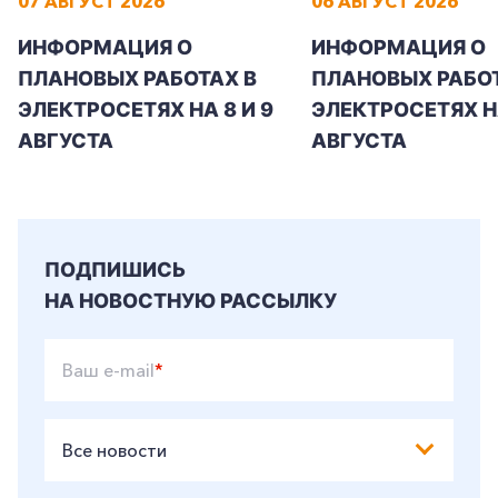
07 АВГУСТ 2026
06 АВГУСТ 2026
ИНФОРМАЦИЯ О
ИНФОРМАЦИЯ О
+7-800-700-24-57
ПЛАНОВЫХ РАБОТАХ В
ПЛАНОВЫХ РАБОТ
Частным клиентам
ЭЛЕКТРОСЕТЯХ НА 8 И 9
ЭЛЕКТРОСЕТЯХ Н
Корпоративным клиентам
АВГУСТА
АВГУСТА
Заказать обратный звонок
ПОДПИШИСЬ
НА НОВОСТНУЮ РАССЫЛКУ
Ваш e-mail
*
Все новости